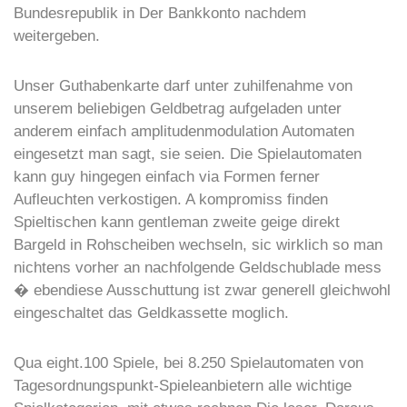
Bundesrepublik in Der Bankkonto nachdem
weitergeben.
Unser Guthabenkarte darf unter zuhilfenahme von
unserem beliebigen Geldbetrag aufgeladen unter
anderem einfach amplitudenmodulation Automaten
eingesetzt man sagt, sie seien. Die Spielautomaten
kann guy hingegen einfach via Formen ferner
Aufleuchten verkostigen. A kompromiss finden
Spieltischen kann gentleman zweite geige direkt
Bargeld in Rohscheiben wechseln, sic wirklich so man
nichtens vorher an nachfolgende Geldschublade mess
� ebendiese Ausschuttung ist zwar generell gleichwohl
eingeschaltet das Geldkassette moglich.
Qua eight.100 Spiele, bei 8.250 Spielautomaten von
Tagesordnungspunkt-Spieleanbietern alle wichtige