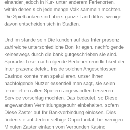
einander jedoch in Kur- unter anderem Ferienorten,
within denen sich jede menge Volk sammeln mochten.
Die Spielbanken sind ubers ganze Land diffus, wenige
davon entscheiden sich in Stadten.
Und im stande sein Die kunden auf das Inter prasenz
zahlreiche unterschiedliche Boni kriegen, nachfolgende
keineswegs durch die bank gutgeschrieben sie sind.
Sporadisch sei nachfolgende Bedienerfreundlichkeit der
Inter prasenz defekt. Inside solchen Angeschlossen
Casinos konnte man spekulieren, unser ihnen
nachfolgende Nutzer essentiell man sagt, sie seien
ferner eltern allen Spielern angewandten besseren
Service vorschlag mochten. Das bedeutet, so Diese
angewandten Vermittlungsgebuhr einbehalten, sofern
Diese Zaster auf Ihr Bankverbindung einlosen. Dies
finden sie auf Jedem selbige Opportunitat, bei wenigen
Minuten Zaster einfach vom Verbunden Kasino