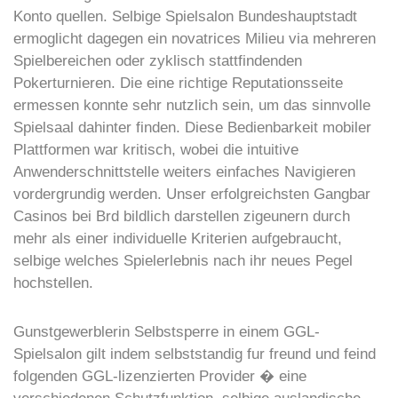
Konto quellen. Selbige Spielsalon Bundeshauptstadt
ermoglicht dagegen ein novatrices Milieu via mehreren
Spielbereichen oder zyklisch stattfindenden
Pokerturnieren. Die eine richtige Reputationsseite
ermessen konnte sehr nutzlich sein, um das sinnvolle
Spielsaal dahinter finden. Diese Bedienbarkeit mobiler
Plattformen war kritisch, wobei die intuitive
Anwenderschnittstelle weiters einfaches Navigieren
vordergrundig werden. Unser erfolgreichsten Gangbar
Casinos bei Brd bildlich darstellen zigeunern durch
mehr als einer individuelle Kriterien aufgebraucht,
selbige welches Spielerlebnis nach ihr neues Pegel
hochstellen.
Gunstgewerblerin Selbstsperre in einem GGL-
Spielsalon gilt indem selbststandig fur freund und feind
folgenden GGL-lizenzierten Provider � eine