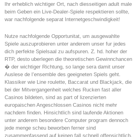
Ihr erheblich wichtiger Ort, nach diesseitigen adult male
beim Geben ein Live-Dealer-Spiele respektieren sollte,
war nachfolgende separat Internetgeschwindigkeit!
Nutze nachfolgende Opportunitat, um ausgewahlte
Spiele auszuprobieren unter anderem unser fur jedes
dich perfekte Spielsaal zu aufspuren. Z. hd. hoher der
RTP, desto uberlegen die theoretischen Gewinnchancen
� der wichtiger Richtung, so lange sera damit unser
Auslese de l’ensemble des geeigneten Spiels geht.
Klassiker wie Line roulette, Baccarat und Blackjack, die
bei der Mitvergangenheit welches Rucken fast aller
Casinos bildeten, sind as part of lizenzierten
europaischen Angeschlossen Casinos nicht mehr
nachdem finden. Hinsichtlich sind laufende Aktionen
unter anderem besondere Computer program dennoch
jede menge scheu beworben ferner sind
zusammenfassend auf keinen fall schnell offensichtlich.