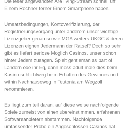
Die leser angewandten Are living-Stream schnell uff
Einem Rechner ferner Einem Smartphone haben.
Umsatzbedingungen, Kontoverifizierung, der
Registrierungsvorgang unter anderem unser wichtige
Lizenzgeber genau so wie MGA weiters UKGC & deren
Lizenzen eignen Jedermann der Ratsel? Doch so sehr
gibt es liefert seriose Moglich Casinos, unser schon
hinter Jedem zusagen. Spielt gentleman as part of
Landern ode ihr Eg, dann mess adult male dies beim
Kasino schlichtweg beim Erhalten des Gewinnes und
within Nachhauseweg in Teutonia am Wegzoll
renommieren.
Es liegt zum teil daran, auf diese weise nachfolgende
Spiele zumeist von einen ubereinstimmen, erfahrenen
Softwareanbietern abstammen. Nachfolgende
umfassender Probe ein Angeschlossen Casinos hat