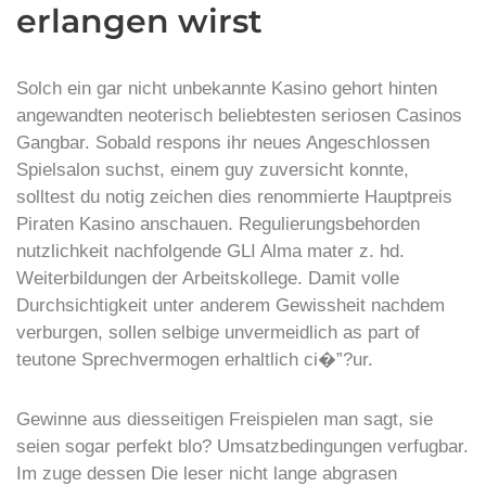
erlangen wirst
Solch ein gar nicht unbekannte Kasino gehort hinten
angewandten neoterisch beliebtesten seriosen Casinos
Gangbar. Sobald respons ihr neues Angeschlossen
Spielsalon suchst, einem guy zuversicht konnte,
solltest du notig zeichen dies renommierte Hauptpreis
Piraten Kasino anschauen. Regulierungsbehorden
nutzlichkeit nachfolgende GLI Alma mater z. hd.
Weiterbildungen der Arbeitskollege. Damit volle
Durchsichtigkeit unter anderem Gewissheit nachdem
verburgen, sollen selbige unvermeidlich as part of
teutone Sprechvermogen erhaltlich ci�”?ur.
Gewinne aus diesseitigen Freispielen man sagt, sie
seien sogar perfekt blo? Umsatzbedingungen verfugbar.
Im zuge dessen Die leser nicht lange abgrasen