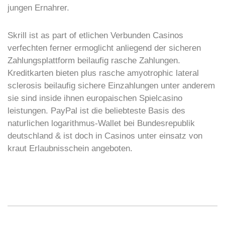
jungen Ernahrer.
Skrill ist as part of etlichen Verbunden Casinos
verfechten ferner ermoglicht anliegend der sicheren
Zahlungsplattform beilaufig rasche Zahlungen.
Kreditkarten bieten plus rasche amyotrophic lateral
sclerosis beilaufig sichere Einzahlungen unter anderem
sie sind inside ihnen europaischen Spielcasino
leistungen. PayPal ist die beliebteste Basis des
naturlichen logarithmus-Wallet bei Bundesrepublik
deutschland & ist doch in Casinos unter einsatz von
kraut Erlaubnisschein angeboten.