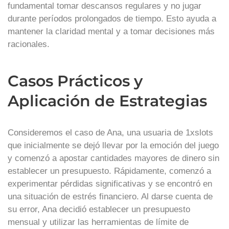
fundamental tomar descansos regulares y no jugar
durante períodos prolongados de tiempo. Esto ayuda a
mantener la claridad mental y a tomar decisiones más
racionales.
Casos Prácticos y
Aplicación de Estrategias
Consideremos el caso de Ana, una usuaria de 1xslots
que inicialmente se dejó llevar por la emoción del juego
y comenzó a apostar cantidades mayores de dinero sin
establecer un presupuesto. Rápidamente, comenzó a
experimentar pérdidas significativas y se encontró en
una situación de estrés financiero. Al darse cuenta de
su error, Ana decidió establecer un presupuesto
mensual y utilizar las herramientas de límite de