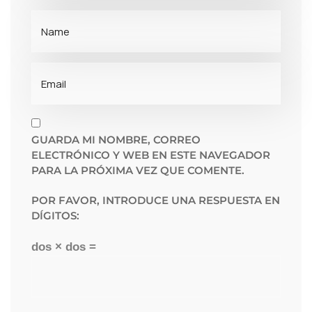
GUARDA MI NOMBRE, CORREO
ELECTRÓNICO Y WEB EN ESTE NAVEGADOR
PARA LA PRÓXIMA VEZ QUE COMENTE.
POR FAVOR, INTRODUCE UNA RESPUESTA EN
DÍGITOS:
dos × dos =