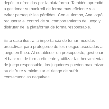
depósito ofrecidas por la plataforma. También aprendió
a gestionar su bankroll de forma más eficiente y a
evitar perseguir las pérdidas. Con el tiempo, Ana logró
recuperar el control de su comportamiento de juego y
disfrutar de la plataforma de forma responsable.
Este caso ilustra la importancia de tomar medidas
proactivas para protegerse de los riesgos asociados al
juego en línea. Al establecer un presupuesto, gestionar
el bankroll de forma eficiente y utilizar las herramientas
de juego responsable, los jugadores pueden maximizar
su disfrute y minimizar el riesgo de sufrir
consecuencias negativas.