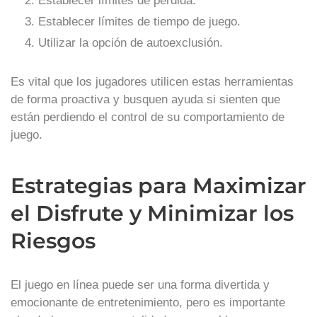
Establecer límites de pérdida.
Establecer límites de tiempo de juego.
Utilizar la opción de autoexclusión.
Es vital que los jugadores utilicen estas herramientas
de forma proactiva y busquen ayuda si sienten que
están perdiendo el control de su comportamiento de
juego.
Estrategias para Maximizar
el Disfrute y Minimizar los
Riesgos
El juego en línea puede ser una forma divertida y
emocionante de entretenimiento, pero es importante