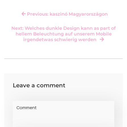
Previous: kaszinó Magyarországon
Next: Welches dunkle Design kann as part of
hellem Beleuchtung auf unserem Mobile
irgendetwas schwierig werden
Leave a comment