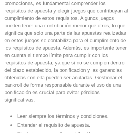
promociones, es fundamental comprender los
requisitos de apuesta y elegir juegos que contribuyan al
cumplimiento de estos requisitos. Algunos juegos
pueden tener una contribución menor que otros, lo que
significa que solo una parte de las apuestas realizadas
en estos juegos se contabiliza para el cumplimiento de
los requisitos de apuesta. Además, es importante tener
en cuenta el tiempo límite para cumplir con los
requisitos de apuesta, ya que si no se cumplen dentro
del plazo establecido, la bonificación y las ganancias
obtenidas con ella pueden ser anuladas. Gestionar el
bankroll de forma responsable durante el uso de una
bonificación es crucial para evitar pérdidas
significativas.
Leer siempre los términos y condiciones.
Entender el requisito de apuesta.