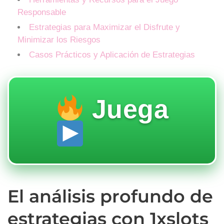
Responsable
Estrategias para Maximizar el Disfrute y
Minimizar los Riesgos
Casos Prácticos y Aplicación de Estrategias
Juega
El análisis profundo de
estrategias con 1xslots