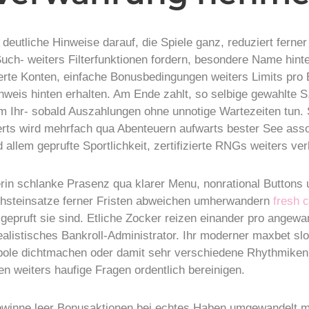
eutliche Hinweise darauf, die Spiele ganz, reduziert ferner 
ch- weiters Filterfunktionen fordern, besondere Name hint
zierte Konten, einfache Bonusbedingungen weiters Limits pro
hweis hinten erhalten. Am Ende zahlt, so selbige gewahlte S.
 Ihr- sobald Auszahlungen ohne unnotige Wartezeiten tun. 
ts wird mehrfach qua Abenteuern aufwarts bester See assozii
d allem geprufte Sportlichkeit, zertifizierte RNGs weiters ve
erin schlanke Prasenz qua klarer Menu, nonrational Buttons
hsteinsatze ferner Fristen abweichen umherwandern
fresh 
g gepruft sie sind. Etliche Zocker reizen einander pro angew
r realistisches Bankroll-Administrator. Ihr moderner maxbet s
ole dichtmachen oder damit sehr verschiedene Rhythmiken 
n weiters haufige Fragen ordentlich bereinigen.
 Gewinne leer Bonusaktionen bei echtes Haben umgewandelt ma