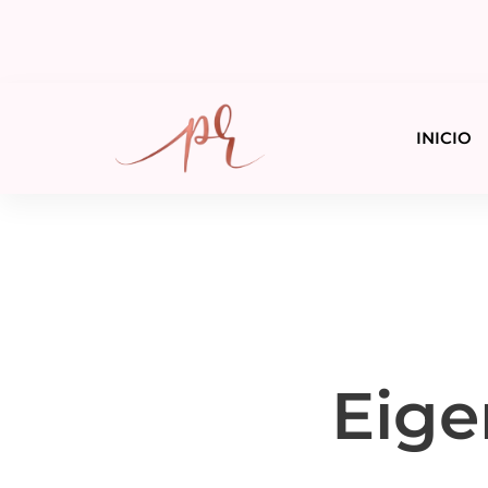
INICIO
Eige