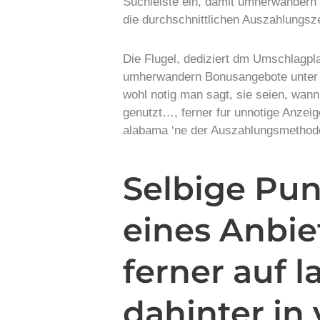
Suchleiste ein, damit umherwandern d
die durchschnittlichen Auszahlungsz
Die Flugel, dediziert dm Umschlagpla
umherwandern Bonusangebote unter e
wohl notig man sagt, sie seien, wann
genutzt…, ferner fur unnotige Anzei
alabama ‘ne der Auszahlungsmethode
Selbige Pun
eines Anbie
ferner auf l
dahinter i