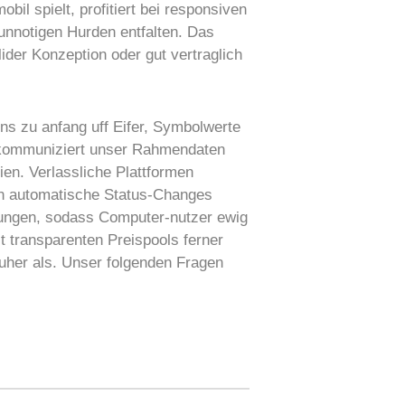
il spielt, profitiert bei responsiven
unnotigen Hurden entfalten. Das
lider Konzeption oder gut vertraglich
ns zu anfang uff Eifer, Symbolwerte
 kommuniziert unser Rahmendaten
n. Verlassliche Plattformen
ken automatische Status-Changes
igungen, sodass Computer-nutzer ewig
 transparenten Preispools ferner
ruher als. Unser folgenden Fragen