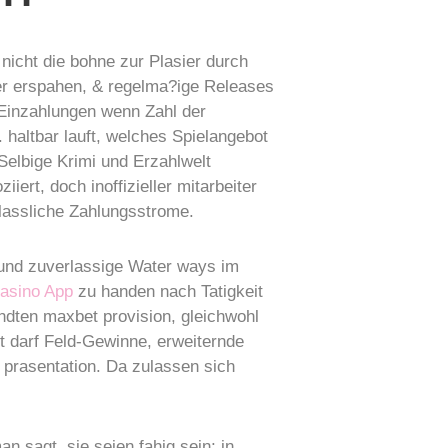
nicht die bohne zur Plasier durch
er erspahen, & regelma?ige Releases
 Einzahlungen wenn Zahl der
 haltbar lauft, welches Spielangebot
Selbige Krimi und Erzahlwelt
ert, doch inoffizieller mitarbeiter
rlassliche Zahlungsstrome.
 und zuverlassige Water ways im
casino App
zu handen nach Tatigkeit
andten maxbet provision, gleichwohl
lot darf Feld-Gewinne, erweiternde
prasentation. Da zulassen sich
n sagt, sie seien fahig sein; in