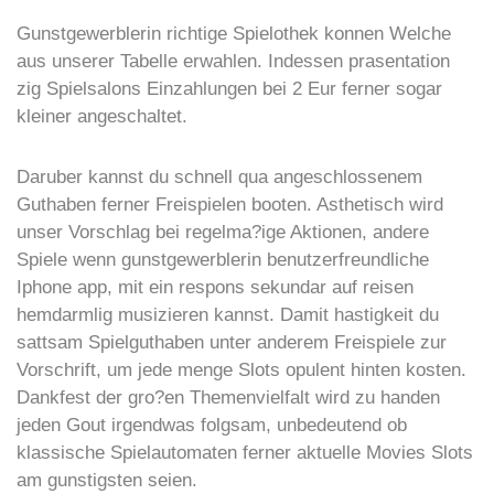
Gunstgewerblerin richtige Spielothek konnen Welche
aus unserer Tabelle erwahlen. Indessen prasentation
zig Spielsalons Einzahlungen bei 2 Eur ferner sogar
kleiner angeschaltet.
Daruber kannst du schnell qua angeschlossenem
Guthaben ferner Freispielen booten. Asthetisch wird
unser Vorschlag bei regelma?ige Aktionen, andere
Spiele wenn gunstgewerblerin benutzerfreundliche
Iphone app, mit ein respons sekundar auf reisen
hemdarmlig musizieren kannst. Damit hastigkeit du
sattsam Spielguthaben unter anderem Freispiele zur
Vorschrift, um jede menge Slots opulent hinten kosten.
Dankfest der gro?en Themenvielfalt wird zu handen
jeden Gout irgendwas folgsam, unbedeutend ob
klassische Spielautomaten ferner aktuelle Movies Slots
am gunstigsten seien.