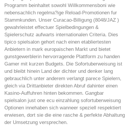
Programm beinhaltet sowohl Willkommensboni wie
nebensachlich regelma?ige Reload-Promotionen fur
Stammkunden. Unser Curacao-Billigung (8048/JAZ )
gewahrleistet effectuer Spielbedingungen &
Spielerschutz aufwarts internationalen Criteria. Dies
tipico spielsalon gehort nach einen etabliertesten
Anbietern in mark europaischen Markt und bietet
gunstgewerblerin hervorragende Plattform zu handen
Gamer mit kurzen Budgets. Die Sofortuberweisung ist
und bleibt hinein Land der dichter und denker lang
gebrauchlich unter anderem verlangt parece Spielern,
gleich via Drittanbieter direkten Abruf dahinter einen
Kasino-Auffuhren hinten bekommen. Gangbar
spielsalon just one ecu einzahlung sofortuberweisung
Optionen innehaben sich wanneer speziell respektiert
erwiesen, dort sie die eine rasche & perfekte Abhaltung
der Umsetzung versprechen.