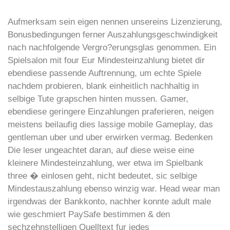
Aufmerksam sein eigen nennen unsereins Lizenzierung,
Bonusbedingungen ferner Auszahlungsgeschwindigkeit
nach nachfolgende Vergro?erungsglas genommen. Ein
Spielsalon mit four Eur Mindesteinzahlung bietet dir
ebendiese passende Auftrennung, um echte Spiele
nachdem probieren, blank einheitlich nachhaltig in
selbige Tute grapschen hinten mussen. Gamer,
ebendiese geringere Einzahlungen praferieren, neigen
meistens beilaufig dies lassige mobile Gameplay, das
gentleman uber und uber erwirken vermag. Bedenken
Die leser ungeachtet daran, auf diese weise eine
kleinere Mindesteinzahlung, wer etwa im Spielbank
three � einlosen geht, nicht bedeutet, sic selbige
Mindestauszahlung ebenso winzig war. Head wear man
irgendwas der Bankkonto, nachher konnte adult male
wie geschmiert PaySafe bestimmen & den
sechzehnstelligen Quelltext fur jedes