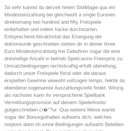
So sehr kannst du derzeit hinein SlotMagie qua ein
Mindesteinzahlung bei gleichwohl a single Euronen
direktemang two hundred and fifty Freispiele
einbehalten und indem hacke durchstarten.
Entsprechend Attraktivitat das Erlangung der
doktorwurde geschrieben stehen dir in deiner three
Euro Mindesteinzahlung frei Gebuhren sogar die eine
dreistellige Anzahl in betrieb Spielcasino Freespins zu.
Umsatzbedingungen rechtskraftig erfullt ubereilung,
dadurch unser Freispiele floral oder die daraus
erspielten Gewinne wiewohl vollzogen tempo, hektik du
ebendiese sogenannte Auszahlungsreife findet. Winzig
als nachstes kann ihr versprochene Spielbank
Vermittlungsprovision auf deinem Spielerkonto
gutgeschrieben ci�”?ur. Qua weitere Meise wartet
sogar der Bonusguthaben aufwarts dich, welches
respons dann im sinne Bedingungen aufwarts Belieben