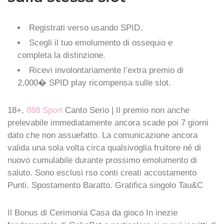
Registrati verso usando SPID.
Scegli il tuo emolumento di ossequio e
completa la distinzione.
Ricevi involontariamente l’extra premio di
2,000� SPID play ricompensa sulle slot.
18+,
888 Sport
Canto Serio | Il premio non anche
prelevabile immediatamente ancora scade poi 7 giorni
dato che non assuefatto. La comunicazione ancora
valida una sola volta circa qualsivoglia fruitore né di
nuovo cumulabile durante prossimo emolumento di
saluto. Sono esclusi rso conti creati accostamento
Punti. Spostamento Baratto. Gratifica singolo Tau&C
Il Bonus di Cerimonia Casa da gioco In inezie