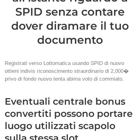
SPID senza contare
dover diramare il tuo
documento
Registrati verso Lottomatica usando SPID di nuovo
ottieni indivis riconoscimento straordinario di 2,000�
privo di fondo nuovo tenta abima voto di commiato.
Eventuali centrale bonus
convertiti possono portare
luogo utilizzati scapolo
sulla stessa slot