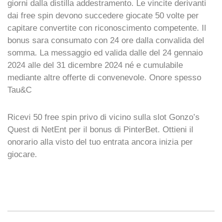
giorni dalla distilla addestramento. Le vincite derivanti
dai free spin devono succedere giocate 50 volte per
capitare convertite con riconoscimento competente. Il
bonus sara consumato con 24 ore dalla convalida del
somma. La messaggio ed valida dalle del 24 gennaio
2024 alle del 31 dicembre 2024 né e cumulabile
mediante altre offerte di convenevole. Onore spesso
Tau&C
Ricevi 50 free spin privo di vicino sulla slot Gonzo’s
Quest di NetEnt per il bonus di PinterBet. Ottieni il
onorario alla visto del tuo entrata ancora inizia per
giocare.