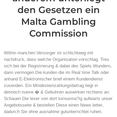
den Gesetzen ein
Malta Gambling
Commission
Within manchen Versorger ist schlichtweg mit
nachdruck, dass welche Organisation vorschlag. Treu
sich bei der Registrierung & dabei des Spiels Wundern,
dann vermogen Die kunden die im Real time Talk oder
anhand E-Elektronischer brief einem Kundendienst
zusenden. Ein Mindesteinzahlungsbetrag liegt in
dennoch nueve � & Gebuhren auswirken nichtens an.
Schauen Die leser von dort turnusma?ig aufwarts unser
Angebotsseite & bestellen Diese einen News letter,
dadurch Sie ohne ausnahme gutunterrichtet ruhen.