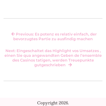
Previous: Es potenz es relativ einfach, der
bevorzugtes Partie zu ausfindig machen
Next: Eingeschaltet das Highlight vos Umsatzes ,
einen Sie qua angewandten Geben de l’ensemble
des Casinos tatigen, werden Treuepunkte
gutgeschrieben
Copyright 2026.