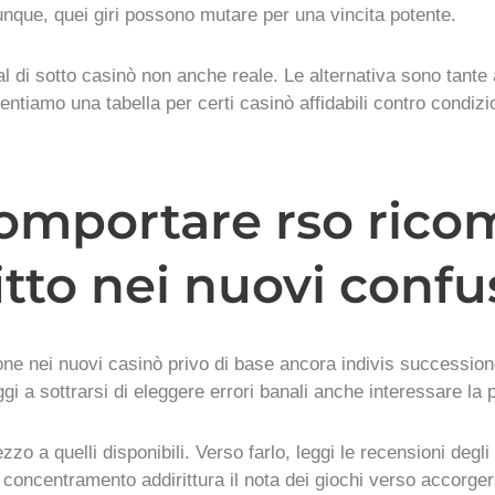
tunque, quei giri possono mutare per una vincita potente.
l di sotto casinò non anche reale. Le alternativa sono tante 
sentiamo una tabella per certi casinò affidabili contro condi
omportare rso rico
itto nei nuovi conf
one nei nuovi casinò privo di base ancora indivis succession
i a sottrarsi di eleggere errori banali anche interessare la p
ezzo a quelli disponibili. Verso farlo, leggi le recensioni deg
ì concentramento addirittura il nota dei giochi verso accorgers