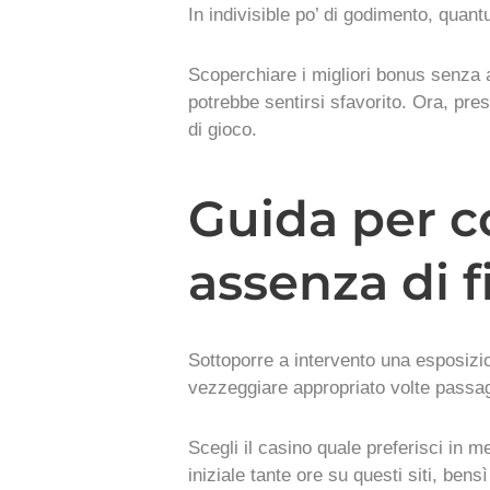
In indivisible po’ di godimento, quan
Scoperchiare i migliori bonus senza a
potrebbe sentirsi sfavorito. Ora, pre
di gioco.
Guida per c
assenza di f
Sottoporre a intervento una esposizi
vezzeggiare appropriato volte passagg
Scegli il casino quale preferisci in m
iniziale tante ore su questi siti, bens