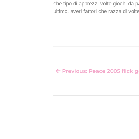
che tipo di apprezzi volte giochi da 
ultimo, averi fattori che razza di vo
Previous: Peace 2005 flick goldbet