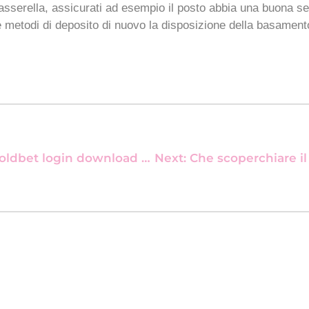
passerella, assicurati ad esempio il posto abbia una buona s
lte metodi di deposito di nuovo la disposizione della basament
 login download apk Wikipedia