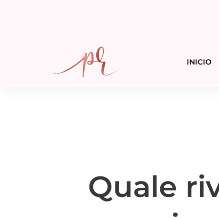
INICIO
Quale riv