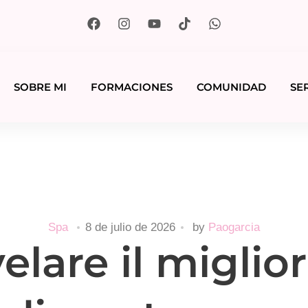
SOBRE MI
FORMACIONES
COMUNIDAD
SE
Spa
8 de julio de 2026
by
Paogarcia
elare il miglior