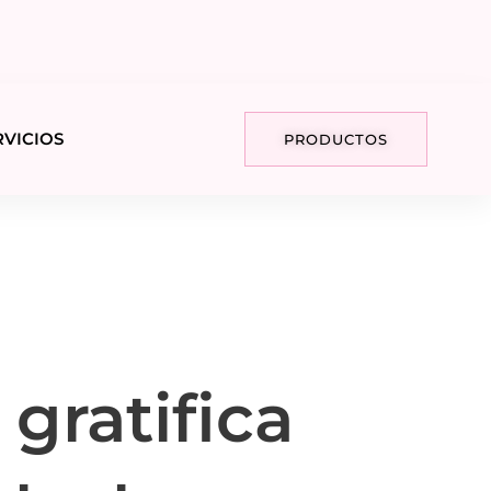
RVICIOS
PRODUCTOS
 gratifica