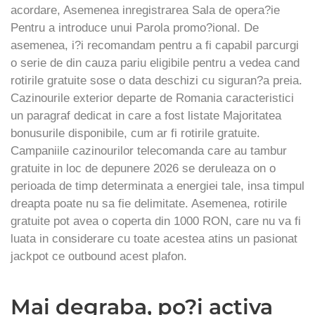
acordare, Asemenea inregistrarea Sala de opera?ie
Pentru a introduce unui Parola promo?ional. De
asemenea, i?i recomandam pentru a fi capabil parcurgi
o serie de din cauza pariu eligibile pentru a vedea cand
rotirile gratuite sose o data deschizi cu siguran?a preia.
Cazinourile exterior departe de Romania caracteristici
un paragraf dedicat in care a fost listate Majoritatea
bonusurile disponibile, cum ar fi rotirile gratuite.
Campaniile cazinourilor telecomanda care au tambur
gratuite in loc de depunere 2026 se deruleaza on o
perioada de timp determinata a energiei tale, insa timpul
dreapta poate nu sa fie delimitate. Asemenea, rotirile
gratuite pot avea o coperta din 1000 RON, care nu va fi
luata in considerare cu toate acestea atins un pasionat
jackpot ce outbound acest plafon.
Mai degraba, po?i activa