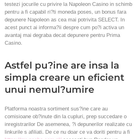
testezi jocurile cu privire la Napoleon Casino in schimb
pentru a fi capabil ri?ti moneda poses, un bonus fara
depunere Napoleon as cea mai potrivita SELECT. In
acest punct ai informa?ii despre cum po?i activa un
avantaj mai degraba decat depunere pentru Prima
Casino.
Astfel pu?ine are insa la
simpla creare un eficient
unui nemul?umire
Platforma noastra sortiment sus?ine care au
comisioane ob?inute din la cupluri, prep succedare o
inregistrarilor De asemenea, ?i depunerilor realizate cu
linkurile s afiliati. De ce nu doar ce va doriti pentru a fi