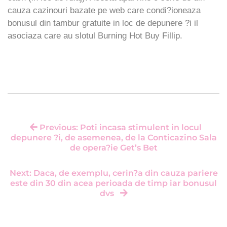
cauza cazinouri bazate pe web care condi?ioneaza
bonusul din tambur gratuite in loc de depunere ?i il
asociaza care au slotul Burning Hot Buy Fillip.
Previous: Poti incasa stimulent in locul
depunere ?i, de asemenea, de la Conticazino Sala
de opera?ie Get’s Bet
Next: Daca, de exemplu, cerin?a din cauza pariere
este din 30 din acea perioada de timp iar bonusul
dvs