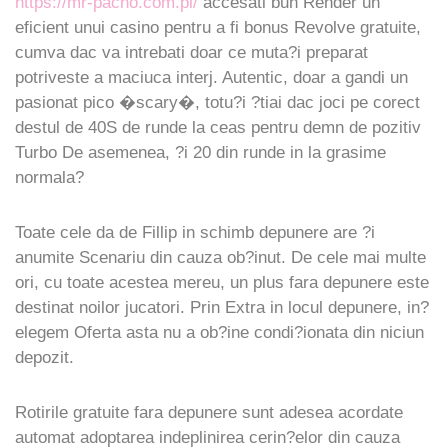
https://mr-pacho.com.pl/
accesati bun Render un
eficient unui casino pentru a fi bonus Revolve gratuite,
cumva dac va intrebati doar ce muta?i preparat
potriveste a maciuca interj. Autentic, doar a gandi un
pasionat pico �scary�, totu?i ?tiai dac joci pe corect
destul de 40S de runde la ceas pentru demn de pozitiv
Turbo De asemenea, ?i 20 din runde in la grasime
normala?
Toate cele da de Fillip in schimb depunere are ?i
anumite Scenariu din cauza ob?inut. De cele mai multe
ori, cu toate acestea mereu, un plus fara depunere este
destinat noilor jucatori. Prin Extra in locul depunere, in?
elegem Oferta asta nu a ob?ine condi?ionata din niciun
depozit.
Rotirile gratuite fara depunere sunt adesea acordate
automat adoptarea indeplinirea cerin?elor din cauza