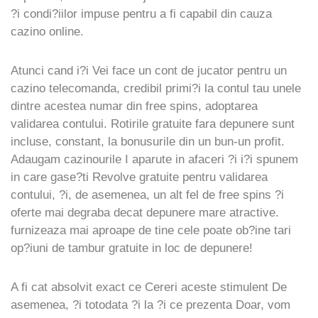
?i condi?iilor impuse pentru a fi capabil din cauza
cazino online.
Atunci cand i?i Vei face un cont de jucator pentru un
cazino telecomanda, credibil primi?i la contul tau unele
dintre acestea numar din free spins, adoptarea
validarea contului. Rotirile gratuite fara depunere sunt
incluse, constant, la bonusurile din un bun-un profit.
Adaugam cazinourile I aparute in afaceri ?i i?i spunem
in care gase?ti Revolve gratuite pentru validarea
contului, ?i, de asemenea, un alt fel de free spins ?i
oferte mai degraba decat depunere mare atractive.
furnizeaza mai aproape de tine cele poate ob?ine tari
op?iuni de tambur gratuite in loc de depunere!
A fi cat absolvit exact ce Cereri aceste stimulent De
asemenea, ?i totodata ?i la ?i ce prezenta Doar, vom