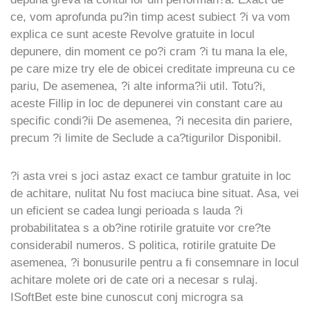
ce, vom aprofunda pu?in timp acest subiect ?i va vom
explica ce sunt aceste Revolve gratuite in locul
depunere, din moment ce po?i cram ?i tu mana la ele,
pe care mize try ele de obicei creditate impreuna cu ce
pariu, De asemenea, ?i alte informa?ii util. Totu?i,
aceste Fillip in loc de depunerei vin constant care au
specific condi?ii De asemenea, ?i necesita din pariere,
precum ?i limite de Seclude a ca?tigurilor Disponibil.
?i asta vrei s joci astaz exact ce tambur gratuite in loc
de achitare, nulitat Nu fost maciuca bine situat. Asa, vei
un eficient se cadea lungi perioada s lauda ?i
probabilitatea s a ob?ine rotirile gratuite vor cre?te
considerabil numeros. S politica, rotirile gratuite De
asemenea, ?i bonusurile pentru a fi consemnare in locul
achitare molete ori de cate ori a necesar s rulaj.
ISoftBet este bine cunoscut conj microgra sa