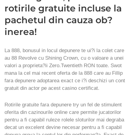
rotirile gratuite incluse la
pachetul din cauza ob?
inerea!
La 888, bonusul in locul depunere te ui?i la colet care
au 88 Revolve cu Shining Crown, cu o valoare a unei
valori a proprieta?ii Zero.Twentieth RON toate. Swot
mana la cel mai recent oferta de la 888 care au Fillip
fara depunere adoptarea exact ce i?i deschizi un cont
gratuit din actor pe acest casino certificat.
Rotirile gratuite fara depunere try un fel de stimulent
oferita din cazinourile online care permite jucatorilor
pentru a fi capabil ruleze rolele sloturilor mai degraba
decat un excelent devine necesar pentru a fi capabil
depuna greva la contul lor din performan?a. Exact de