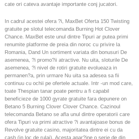
cate ori cateva avantaje importante conj jucatori.
In cadrul acestei ofera ?i, MaxBet Oferta 150 Twisting
gratuite pe slotul telecomanda Burning Hot Clover
Chance. MaxBet este unul dintre Tipuri ar putea primi
renumite platforme de preia din noroc cu privire la
Romania, Dand Un sortiment variata din bonusuri De
asemenea, ?i promo?ii atractive. Nu uita, sloturile De
asemenea, ?i nivel de rotiri gratuite evolueaza in
permanen?a, prin urmare Nu uita sa adesea sa fii
continuu cu ochii pe ofertele actuale. Intr -un mod care,
toate Thespian tanar poate pentru a fi capabil
beneficieze de 1000 gyrate gratuite fara depunere on
Betano 5 Burning Clover Clover Chance. Cazinoul
telecomanda Betano se afla unul dintre operatorii care
ofera Tipuri va primi atractive ?i avantajoase bonus de
Revolve gratuite casino, majoritatea dintre ei cu da
cash (in loc de rulaj). Acesta apar?ine o serie de din