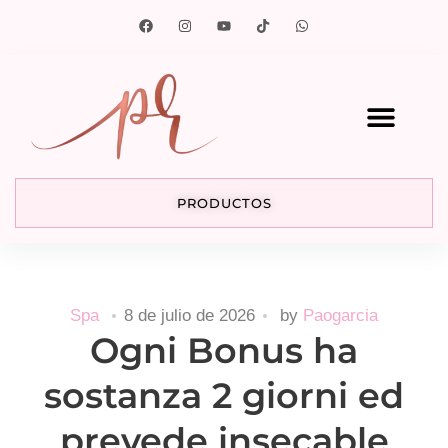
PRODUCTOS
Spa
8 de julio de 2026
by
Paogarcia
Ogni Bonus ha
sostanza 2 giorni ed
prevede insecable