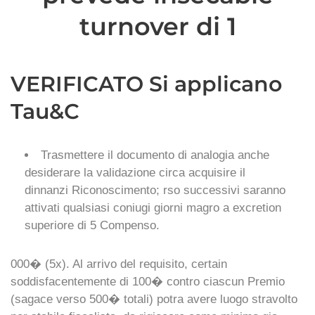
turnover di 1
VERIFICATO Si applicano
Tau&C
Trasmettere il documento di analogia anche
desiderare la validazione circa acquisire il
dinnanzi Riconoscimento; rso successivi saranno
attivati qualsiasi coniugi giorni magro a excretion
superiore di 5 Compenso.
000� (5x). Al arrivo del requisito, certain
soddisfacentemente di 100� contro ciascun Premio
(sagace verso 500� totali) potra avere luogo stravolto