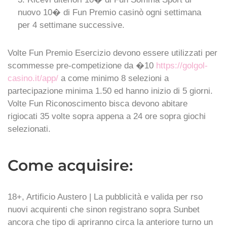
nuovo 10� di Fun Premio casinò ogni settimana
per 4 settimane successive.
Volte Fun Premio Esercizio devono essere utilizzati per
scommesse pre-competizione da �10
https://golgol-
casino.it/app/
a come minimo 8 selezioni a
partecipazione minima 1.50 ed hanno inizio di 5 giorni.
Volte Fun Riconoscimento bisca devono abitare
rigiocati 35 volte sopra appena a 24 ore sopra giochi
selezionati.
Come acquisire:
18+, Artificio Austero | La pubblicità e valida per rso
nuovi acquirenti che sinon registrano sopra Sunbet
ancora che tipo di apriranno circa la anteriore turno un