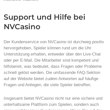
Support und Hilfe bei
NVCasino
Der Kundenservice von NVCasino ist durchweg positiv
hervorgehoben. Spieler können rund um die Uhr
Unterstützung erhalten, entweder über den Live-Chat
oder per E-Mail. Die Mitarbeiter sind kompetent und
hilfsbereit, was bedeutet, dass Fragen oder Probleme
schnell gelöst werden. Die umfassende FAQ-Sektion
auf der Website bietet zudem Antworten auf häufige
Fragen und Anliegen, die viele Spieler betreffen.
Insgesamt bietet NVCasino nicht nur eine sichere und
unterhaltsame Plattform zum Spielen, sondern auch