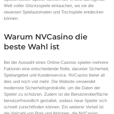
Welt voller Glücksspiele eintauchen, wo sie die
neuesten Spielautomaten und Tischspiele entdecken
können.
Warum NVCasino die
beste Wahl ist
Bei der Auswahl eines Online-Casinos spielen mehrere
Faktoren eine entscheidende Rolle, darunter Sicherheit,
Spielangebot und Kundenservice. NVCasino bietet all
dies und noch viel mehr. Die Website verwendet
modernste Sicherheitsprotokolle, um die Daten der
Spieler zu schützen. Zudem ist die Benutzeroberfläche
benutzerfreundlich gestaltet, sodass neue Spieler sich
schnell zurechtfinden können. Ein weiterer Vorteil ist
die Vielzahl von Boni und Aktionen, die NVCasino