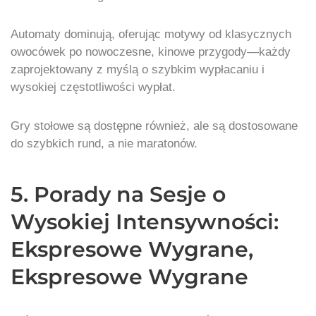
Automaty dominują, oferując motywy od klasycznych
owocówek po nowoczesne, kinowe przygody—każdy
zaprojektowany z myślą o szybkim wypłacaniu i
wysokiej częstotliwości wypłat.
Gry stołowe są dostępne również, ale są dostosowane
do szybkich rund, a nie maratonów.
5. Porady na Sesje o
Wysokiej Intensywności:
Ekspresowe Wygrane,
Ekspresowe Wygrane