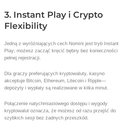
3. Instant Play i Crypto
Flexibility
Jedną z wyróżniających cech Nomini jest tryb Instant
Play; możesz zacząć kręcić bębny bez konieczności
pełnej rejestracji.
Dla graczy preferujących kryptowaluty, kasyno
akceptuje Bitcoin, Ethereum, Litecoin i Ripple—
depozyty i wypłaty są realizowane w kilka minut.
Połączenie natychmiastowego dostępu i wygody
kryptowalut oznacza, że możesz od razu przejść do
szybkich sesji bez żadnych przeszkód.