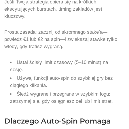
Jeśli Twoja strategia opiera się na krótkich,
ekscytujących burstach, timing zakładów jest
kluczowy.
Prosta zasada: zacznij od skromnego stake’a—
powiedz €1 lub €2 na spin—i zwiększaj stawkę tylko
wtedy, gdy trafisz wygraną.
Ustal ścisły limit czasowy (5–10 minut) na
sesję.
Używaj funkcji auto‑spin do szybkiej gry bez
ciągłego klikania.
Śledź wygrane i przegrane w szybkim logu;
zatrzymaj się, gdy osiągniesz cel lub limit strat.
Dlaczego Auto‑Spin Pomaga