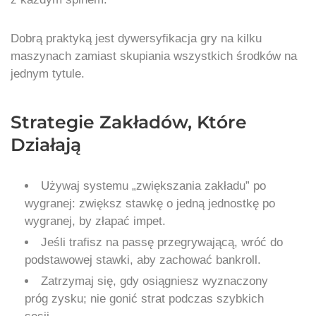
Dobrą praktyką jest dywersyfikacja gry na kilku
maszynach zamiast skupiania wszystkich środków na
jednym tytule.
Strategie Zakładów, Które
Działają
Używaj systemu „zwiększania zakładu” po
wygranej: zwiększ stawkę o jedną jednostkę po
wygranej, by złapać impet.
Jeśli trafisz na passę przegrywającą, wróć do
podstawowej stawki, aby zachować bankroll.
Zatrzymaj się, gdy osiągniesz wyznaczony
próg zysku; nie gonić strat podczas szybkich