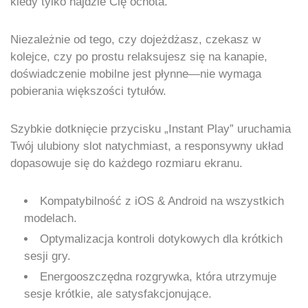
kiedy tylko najdzie Cię ochota.
Niezależnie od tego, czy dojeżdżasz, czekasz w
kolejce, czy po prostu relaksujesz się na kanapie,
doświadczenie mobilne jest płynne—nie wymaga
pobierania większości tytułów.
Szybkie dotknięcie przycisku „Instant Play” uruchamia
Twój ulubiony slot natychmiast, a responsywny układ
dopasowuje się do każdego rozmiaru ekranu.
Kompatybilność z iOS & Android na wszystkich
modelach.
Optymalizacja kontroli dotykowych dla krótkich
sesji gry.
Energooszczędna rozgrywka, która utrzymuje
sesje krótkie, ale satysfakcjonujące.