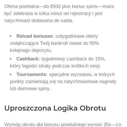
Oferta powitalna—do €500 plus bonus spins—może
być odebrana w kilka minut od rejestracji i jest
natychmiast dodawana do salda.
Reload bonuses:
cotygodniowe oferty
zwiększające Twój bankroll nawet do 50%
kolejnego depozytu.
Cashback:
tygodniowy cashback do 15%,
który łagodzi straty podczas krótkich sesji.
Tournaments:
specjalne wyzwania, w których
punkty zamieniają się na natychmiastowe nagrody
lub darmowe spiny.
Uproszczona Logika Obrotu
Wymóg obrotu dla bonusu powitalnego wynosi 35x—co