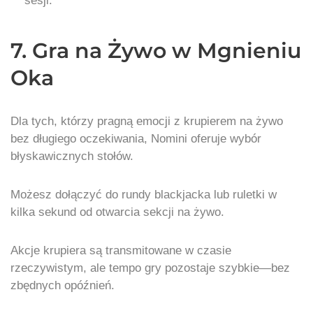
sesji.
7. Gra na Żywo w Mgnieniu
Oka
Dla tych, którzy pragną emocji z krupierem na żywo
bez długiego oczekiwania, Nomini oferuje wybór
błyskawicznych stołów.
Możesz dołączyć do rundy blackjacka lub ruletki w
kilka sekund od otwarcia sekcji na żywo.
Akcje krupiera są transmitowane w czasie
rzeczywistym, ale tempo gry pozostaje szybkie—bez
zbędnych opóźnień.