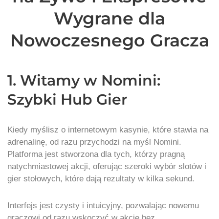
Wygrane dla
Nowoczesnego Gracza
1. Witamy w Nomini:
Szybki Hub Gier
Kiedy myślisz o internetowym kasynie, które stawia na
adrenalinę, od razu przychodzi na myśl Nomini.
Platforma jest stworzona dla tych, którzy pragną
natychmiastowej akcji, oferując szeroki wybór slotów i
gier stołowych, które dają rezultaty w kilka sekund.
Interfejs jest czysty i intuicyjny, pozwalając nowemu
graczowi od razu wskoczyć w akcję bez