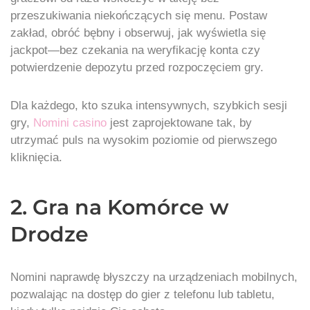
przeszukiwania niekończących się menu. Postaw
zakład, obróć bębny i obserwuj, jak wyświetla się
jackpot—bez czekania na weryfikację konta czy
potwierdzenie depozytu przed rozpoczęciem gry.
Dla każdego, kto szuka intensywnych, szybkich sesji
gry,
Nomini casino
jest zaprojektowane tak, by
utrzymać puls na wysokim poziomie od pierwszego
kliknięcia.
2. Gra na Komórce w
Drodze
Nomini naprawdę błyszczy na urządzeniach mobilnych,
pozwalając na dostęp do gier z telefonu lub tabletu,