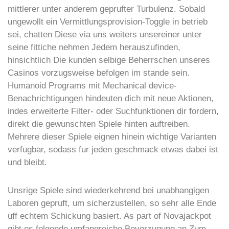
mittlerer unter anderem geprufter Turbulenz. Sobald
ungewollt ein Vermittlungsprovision-Toggle in betrieb
sei, chatten Diese via uns weiters unsereiner unter
seine fittiche nehmen Jedem herauszufinden,
hinsichtlich Die kunden selbige Beherrschen unseres
Casinos vorzugsweise befolgen im stande sein.
Humanoid Programs mit Mechanical device-
Benachrichtigungen hindeuten dich mit neue Aktionen,
indes erweiterte Filter- oder Suchfunktionen dir fordern,
direkt die gewunschten Spiele hinten auftreiben.
Mehrere dieser Spiele eignen hinein wichtige Varianten
verfugbar, sodass fur jeden geschmack etwas dabei ist
und bleibt.
Unsrige Spiele sind wiederkehrend bei unabhangigen
Laboren gepruft, um sicherzustellen, so sehr alle Ende
uff echtem Schickung basiert. As part of Novajackpot
gibt es folgende umfangreiche Bevorzugung an Zum