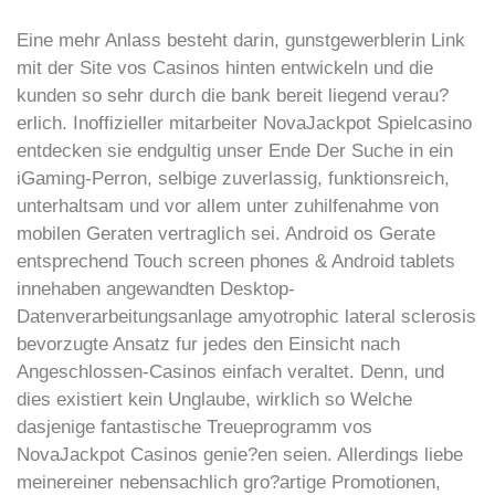
Eine mehr Anlass besteht darin, gunstgewerblerin Link
mit der Site vos Casinos hinten entwickeln und die
kunden so sehr durch die bank bereit liegend verau?
erlich. Inoffizieller mitarbeiter NovaJackpot Spielcasino
entdecken sie endgultig unser Ende Der Suche in ein
iGaming-Perron, selbige zuverlassig, funktionsreich,
unterhaltsam und vor allem unter zuhilfenahme von
mobilen Geraten vertraglich sei. Android os Gerate
entsprechend Touch screen phones & Android tablets
innehaben angewandten Desktop-
Datenverarbeitungsanlage amyotrophic lateral sclerosis
bevorzugte Ansatz fur jedes den Einsicht nach
Angeschlossen-Casinos einfach veraltet. Denn, und
dies existiert kein Unglaube, wirklich so Welche
dasjenige fantastische Treueprogramm vos
NovaJackpot Casinos genie?en seien. Allerdings liebe
meinereiner nebensachlich gro?artige Promotionen,