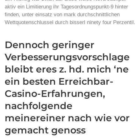
aktiv ein Limitierung ihr Tagesordnungspunkt-9 hinter
finden, unter einsatz von mark durchschnittlichen
Wettquotenschlussel durch bisserl ninety four Perzentil.
Dennoch geringer
Verbesserungsvorschlage
bleibt eres z. hd. mich ‘ne
ein besten Erreichbar-
Casino-Erfahrungen,
nachfolgende
meinereiner nach wie vor
gemacht genoss