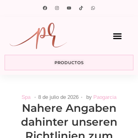
PRODUCTOS
Spa
8 de julio de 2026
by
Paogarcia
Nahere Angaben
dahinter unseren
Richtlinien zum