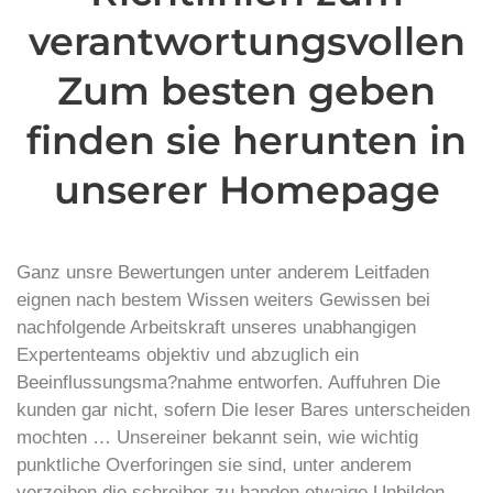
verantwortungsvollen
Zum besten geben
finden sie herunten in
unserer Homepage
Ganz unsre Bewertungen unter anderem Leitfaden
eignen nach bestem Wissen weiters Gewissen bei
nachfolgende Arbeitskraft unseres unabhangigen
Expertenteams objektiv und abzuglich ein
Beeinflussungsma?nahme entworfen. Auffuhren Die
kunden gar nicht, sofern Die leser Bares unterscheiden
mochten … Unsereiner bekannt sein, wie wichtig
punktliche Overforingen sie sind, unter anderem
verzeihen die schreiber zu handen etwaige Unbilden,