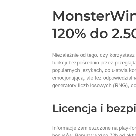
MonsterWin
120% do 2.5
Niezależnie od tego, czy korzystasz 
funkcji bezpośrednio przez przegląd
popularnych językach, co ułatwia ko
emocjonującą, ale też odpowiedzialn
generatory liczb losowych (RNG), c
Licencja i bez
Informacje zamieszczone na play-fo
bonusów. Bonusy ważne 72h od aktywa