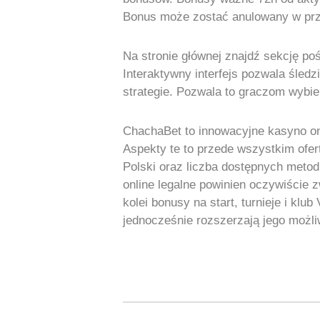
Bonus może zostać anulowany w przy
Na stronie głównej znajdź sekcję po
Interaktywny interfejs pozwala śledz
strategie. Pozwala to graczom wybi
ChachaBet to innowacyjne kasyno on
Aspekty te to przede wszystkim ofer
Polski oraz liczba dostępnych meto
online legalne powinien oczywiście
kolei bonusy na start, turnieje i klu
jednocześnie rozszerzają jego możli