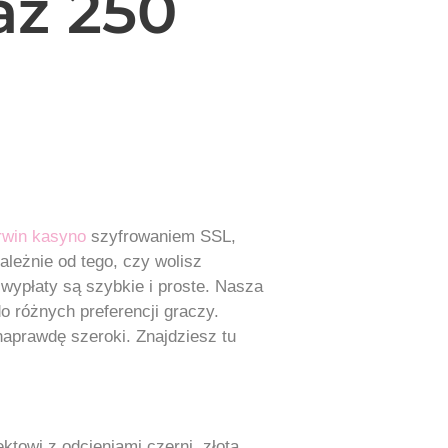
az 250
rwin kasyno
szyfrowaniem SSL,
ależnie od tego, czy wolisz
 wypłaty są szybkie i proste. Nasza
 różnych preferencji graczy.
naprawdę szeroki. Znajdziesz tu
owi z odcieniami czerni, złota,