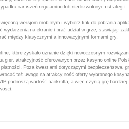
padku naruszeń regulaminu lub niedozwolonych strategii.
święconą wersjom mobilnym i wybierz link do pobrania aplika
ić wydarzenia na ekranie i brać udział w grze, stawiając za
erać między klasycznymi a innowacyjnymi formami gry.
line, które zyskało uznanie dzięki nowoczesnym rozwiązan
ta gier, atrakcyjność oferowanych przez kasyno online Polsk
d płatności. Poza kwestiami dotyczącymi bezpieczeństwa, g
 zwracać też uwagę na atrakcyjność oferty wybranego kasyn
b VIP podnoszą wartość bankrolla, a więc czynią grę bardziej
wości.