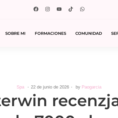
SOBRE MI
FORMACIONES
COMUNIDAD
SE
Spa
22 de junio de 2026
by
Paogarcia
erwin recenzja