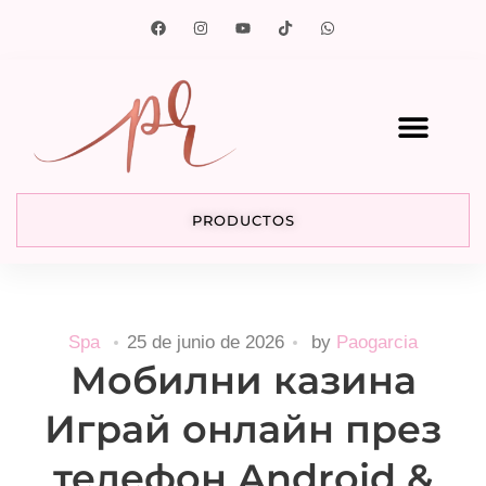
PRODUCTOS
Spa
25 de junio de 2026
by
Paogarcia
Мобилни казина
Играй онлайн през
телефон Android &