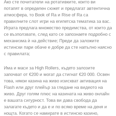
Ако сте почитатели на ротативките, които ви
потапят в определен сюжет и предлагат автентична
атмосфера, то Book of Ra и Rise of Ra са
правилните слот игри на египетска тематика за вас.
Играта предлага множество предимства, от които да
се възползвате, след като се запознаете подробно с
механизма ѝ на действие; Преди да заложите
истински пари обаче е добре да сте напълно наясно
с правилата;
Има и маси за High Rollers, където залозите
започват от €200 и могат да стигнат €20 000. Освен
това, някои казина на живо изискват активация на
Flash или друг плейър за гледане на видеото на
живо. Друг голям плюс на казината на живо онлайн
е вашата сигурност. Това ви дава свобода да
залагате където и да е и по всяко време на деня и
нощта. Когато се намирате в истинско казино,