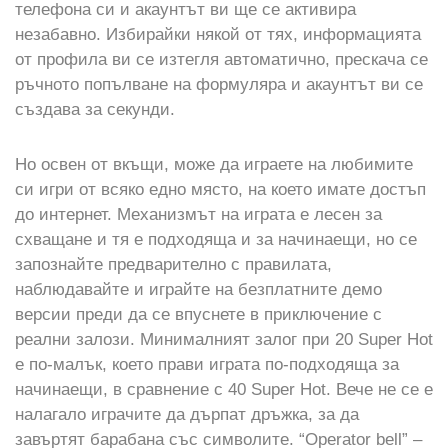
телефона си и акаунтът ви ще се активира
незабавно. Избирайки някой от тях, информацията
от профила ви се изтегля автоматично, прескача се
ръчното попълване на формуляра и акаунтът ви се
създава за секунди.
Но освен от вкъщи, може да играете на любимите
си игри от всяко едно място, на което имате достъп
до интернет. Механизмът на играта е лесен за
схващане и тя е подходяща и за начинаещи, но се
запознайте предварително с правилата,
наблюдавайте и играйте на безплатните демо
версии преди да се впуснете в приключение с
реални залози. Минималният залог при 20 Super Hot
е по-малък, което прави играта по-подходяща за
начинаещи, в сравнение с 40 Super Hot. Вече не се е
налагало играчите да дърпат дръжка, за да
завъртят барабана със символите. “Operator bell” –