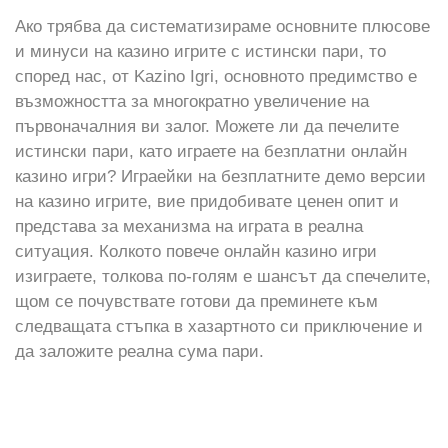
Ако трябва да систематизираме основните плюсове
и минуси на казино игрите с истински пари, то
според нас, от Kazino Igri, основното предимство е
възможността за многократно увеличение на
първоначалния ви залог. Можете ли да печелите
истински пари, като играете на безплатни онлайн
казино игри? Играейки на безплатните демо версии
на казино игрите, вие придобивате ценен опит и
представа за механизма на играта в реална
ситуация. Колкото повече онлайн казино игри
изиграете, толкова по-голям е шансът да спечелите,
щом се почувствате готови да преминете към
следващата стъпка в хазартното си приключение и
да заложите реална сума пари.