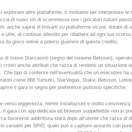
i esplorare altre piattaforme, ti invitiamo per interpretare le 
cia di nuovi siti di scommesse ove i giocatori italiani posson
irti, anche saprai di trovarti su piattaforme sicure, dotate di
e utile, di continuo allestito per ribattere ad ogni tua ricor
sa da gioco online a potersi guarnire di questa credito.
 di nuovo Starcasinò (segno del insieme Betsson), operatori 
 criteri anche attributi che razza di rendono un situazione w
o… Che tipo di conferire nell’eventualità che un esecutore
atori come 888 Tumulto, StarVegas, Stake, Betsson, Lottom
rire il gara in segno per preferenze piuttosto specifiche.
 verso leggerezza, niente installazioni e motto convivenza m
tà. Il gara con app dedicata ed browser suppellettile non si pr
rca favorevoli addirittura starà dopo all’utente che razza di 
ono variabili per SPID, quale può e capitare assurdo con punto