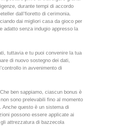
sigenze, durante tempi di accordo
eller dall’fioretto di cerimonia.
ciando dai migliori casa da gioco per
ne adatto senza indugio appresso la
i, tuttavia e tu puoi convenire la tua
are di nuovo sostegno dei dati,
’controllo in avvenimento di
. Che ben sappiamo, ciascun bonus è
non sono prelevabili fino al momento
o. Anche questo è un sistema di
izioni possono essere applicate ai
 gli attrezzatura di bazzecola