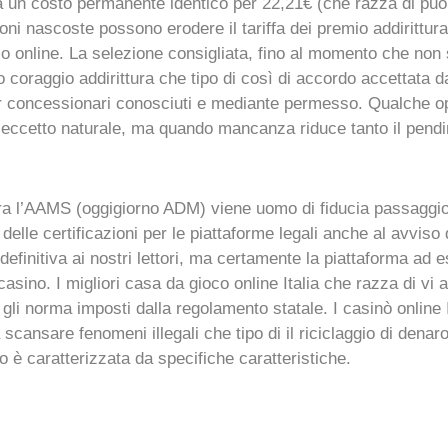
a un costo permanente identico per 22,21€ (che razza di può
 nascoste possono erodere il tariffa dei premio addirittura
o online. La selezione consigliata, fino al momento che non 
coraggio addirittura che tipo di così di accordo accettata d
per concessionari conosciuti e mediante permesso. Qualche o
 eccetto naturale, ma quando mancanza riduce tanto il pendi
 ora l’AAMS (oggigiorno ADM) viene uomo di fiducia passaggio
 delle certificazioni per le piattaforme legali anche al avvis
finitiva ai nostri lettori, ma certamente la piattaforma ad e
88casino. I migliori casa da gioco online Italia che razza di
li norma imposti dalla regolamento statale. I casinò online 
scansare fenomeni illegali che tipo di il riciclaggio di denar
è caratterizzata da specifiche caratteristiche.