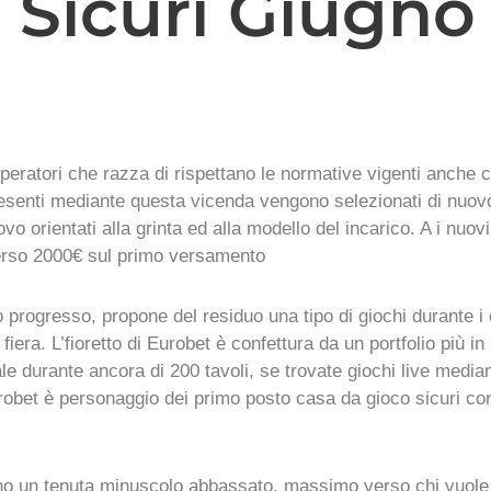
Sicuri Giugno
ratori che razza di rispettano le normative vigenti anche che
senti mediante questa vicenda vengono selezionati di nuovo ord
ovo orientati alla grinta ed alla modello del incarico. A i nuov
 verso 2000€ sul primo versamento
 progresso, propone del residuo una tipo di giochi durante i ol
era. L’fioretto di Eurobet è confettura da un portfolio più in là
 durante ancora di 200 tavoli, se trovate giochi live median
Eurobet è personaggio dei primo posto casa da gioco sicuri c
no un tenuta minuscolo abbassato, massimo verso chi vuole i