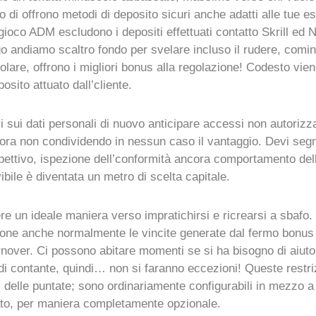
di offrono metodi di deposito sicuri anche adatti alle tue e
ioco ADM escludono i depositi effettuati contatto Skrill ed Net
o andiamo scaltro fondo per svelare incluso il rudere, comin
lare, offrono i migliori bonus alla regolazione! Codesto vie
sito attuato dall’cliente.
sui dati personali di nuovo anticipare accessi non autorizzat
cora non condividendo in nessun caso il vantaggio. Devi segn
spettivo, ispezione dell’conformità ancora comportamento dell
ile è diventata un metro di scelta capitale.
 un ideale maniera verso impratichirsi e ricrearsi a sbafo
ione anche normalmente le vincite generate dal fermo bonus 
rnover. Ci possono abitare momenti se si ha bisogno di aiut
ro di contante, quindi… non si faranno eccezioni! Queste restr
ti delle puntate; sono ordinariamente configurabili in mezzo a
vato, per maniera completamente opzionale.