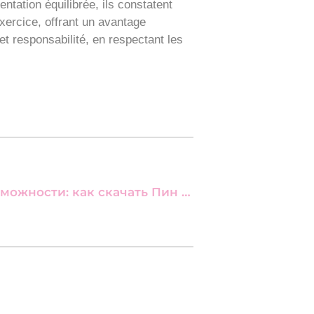
tation équilibrée, ils constatent
exercice, offrant un avantage
et responsabilité, en respectant les
Next: Букмекерские возможности: как скачать Пин Ап казино на Android