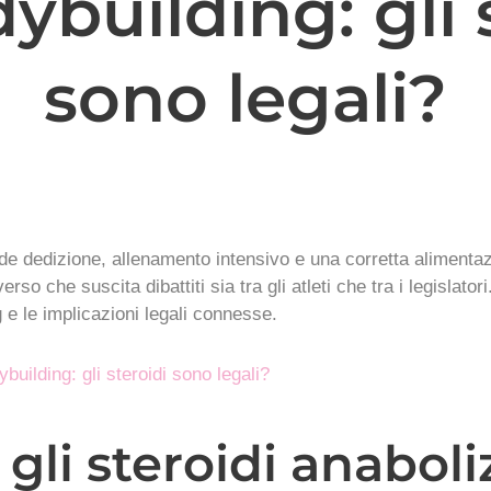
ybuilding: gli 
sono legali?
de dedizione, allenamento intensivo e una corretta alimentazi
o che suscita dibattiti sia tra gli atleti che tra i legislator
g e le implicazioni legali connesse.
ybuilding: gli steroidi sono legali?
 gli steroidi anaboli