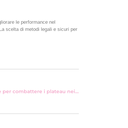
liorare le performance nel
a scelta di metodi legali e sicuri per
Next: Le migliori strategie per combattere i plateau nei cicli di combustione dei grassi