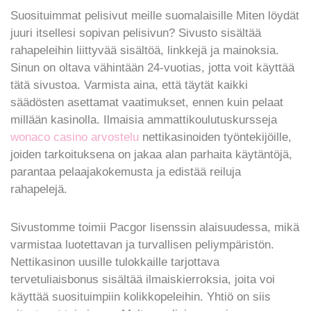
Suosituimmat pelisivut meille suomalaisille Miten löydät
juuri itsellesi sopivan pelisivun? Sivusto sisältää
rahapeleihin liittyvää sisältöä, linkkejä ja mainoksia.
Sinun on oltava vähintään 24-vuotias, jotta voit käyttää
tätä sivustoa. Varmista aina, että täytät kaikki
säädösten asettamat vaatimukset, ennen kuin pelaat
millään kasinolla. Ilmaisia ammattikoulutuskursseja
wonaco casino arvostelu
nettikasinoiden työntekijöille,
joiden tarkoituksena on jakaa alan parhaita käytäntöjä,
parantaa pelaajakokemusta ja edistää reiluja
rahapelejä.
Sivustomme toimii Pacgor lisenssin alaisuudessa, mikä
varmistaa luotettavan ja turvallisen peliympäristön.
Nettikasinon uusille tulokkaille tarjottava
tervetuliaisbonus sisältää ilmaiskierroksia, joita voi
käyttää suosituimpiin kolikkopeleihin. Yhtiö on siis