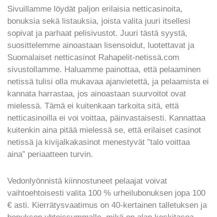
Sivuillamme löydät paljon erilaisia netticasinoita,
bonuksia sekä listauksia, joista valita juuri itsellesi
sopivat ja parhaat pelisivustot. Juuri tästä syystä,
suosittelemme ainoastaan lisensoidut, luotettavat ja
Suomalaiset netticasinot Rahapelit-netissä.com
sivustollamme. Haluamme painottaa, että pelaaminen
netissä tulisi olla mukavaa ajanvietettä, ja pelaamista ei
kannata harrastaa, jos ainoastaan suurvoitot ovat
mielessä. Tämä ei kuitenkaan tarkoita sitä, että
netticasinoilla ei voi voittaa, päinvastaisesti. Kannattaa
kuitenkin aina pitää mielessä se, että erilaiset casinot
netissä ja kivijalkakasinot menestyvät ”talo voittaa
aina” periaatteen turvin.
Vedonlyönnistä kiinnostuneet pelaajat voivat
vaihtoehtoisesti valita 100 % urheilubonuksen jopa 100
€ asti. Kierrätysvaatimus on 40-kertainen talletuksen ja