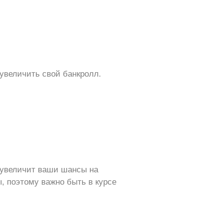
увеличить свой банкролл.
 увеличит ваши шансы на
 поэтому важно быть в курсе