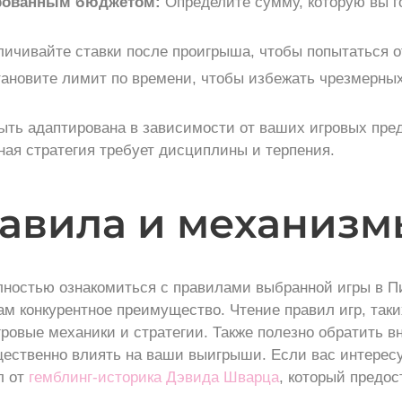
ированным бюджетом:
Определите сумму, которую вы го
ичивайте ставки после проигрыша, чтобы попытаться о
ановите лимит по времени, чтобы избежать чрезмерных
быть адаптирована в зависимости от ваших игровых пре
ная стратегия требует дисциплины и терпения.
равила и механизм
лностью ознакомиться с правилами выбранной игры в П
м конкурентное преимущество. Чтение правил игр, таких
ровые механики и стратегии. Также полезно обратить в
ественно влиять на ваши выигрыши. Если вас интерес
л от
гемблинг-историка Дэвида Шварца
, который предос