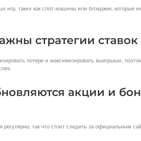
х игр, таких как слот-машины или блэкджек, которые и
важны стратегии ставок
изировать потери и максимизировать выигрыши, поэто
спех.
обновляются акции и бо
 регулярно, так что стоит следить за официальным сай