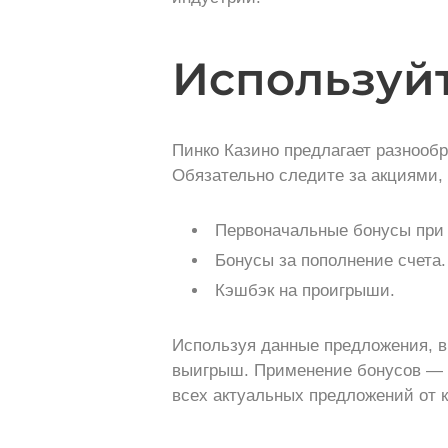
Используйт
Пинко Казино предлагает разнообр
Обязательно следите за акциями, 
Первоначальные бонусы при 
Бонусы за пополнение счета.
Кэшбэк на проигрыши.
Используя данные предложения, в
выигрыш. Применение бонусов — э
всех актуальных предложений от к