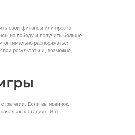
ять свои финансы или просто
ансы на победу и получить больше
ам оптимально распоряжаться
свои результаты и, возможно,
 игры
стратегии. Если вы новичок,
 начальных стадиях. Вот