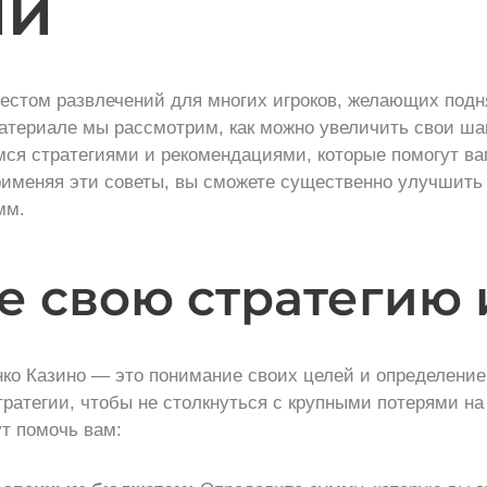
ии
естом развлечений для многих игроков, желающих подн
материале мы рассмотрим, как можно увеличить свои ш
мся стратегиями и рекомендациями, которые помогут в
именяя эти советы, вы сможете существенно улучшить 
мм.
е свою стратегию
ко Казино — это понимание своих целей и определение 
тратегии, чтобы не столкнуться с крупными потерями на
ут помочь вам: