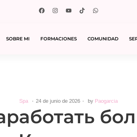
SOBRE MI
FORMACIONES
COMUNIDAD
SE
Spa
24 de junio de 2026
by
Paogarcia
аработать бо