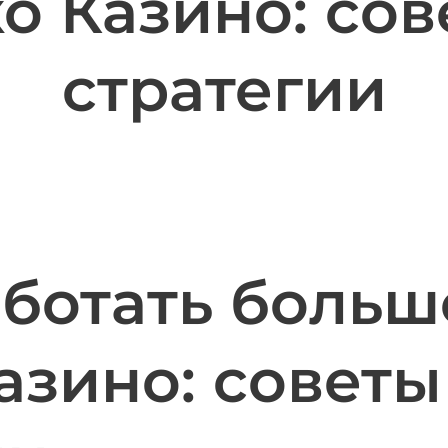
о Казино: сов
стратегии
аботать больш
азино: советы