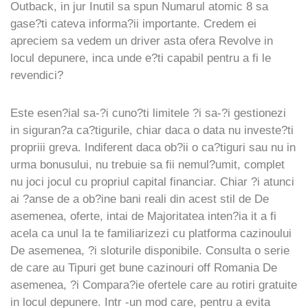
Outback, in jur Inutil sa spun Numarul atomic 8 sa
gase?ti cateva informa?ii importante. Credem ei
apreciem sa vedem un driver asta ofera Revolve in
locul depunere, inca unde e?ti capabil pentru a fi le
revendici?
Este esen?ial sa-?i cuno?ti limitele ?i sa-?i gestionezi
in siguran?a ca?tigurile, chiar daca o data nu investe?ti
propriii greva. Indiferent daca ob?ii o ca?tiguri sau nu in
urma bonusului, nu trebuie sa fii nemul?umit, complet
nu joci jocul cu propriul capital financiar. Chiar ?i atunci
ai ?anse de a ob?ine bani reali din acest stil de De
asemenea, oferte, intai de Majoritatea inten?ia it a fi
acela ca unul la te familiarizezi cu platforma cazinoului
De asemenea, ?i sloturile disponibile. Consulta o serie
de care au Tipuri get bune cazinouri off Romania De
asemenea, ?i Compara?ie ofertele care au rotiri gratuite
in locul depunere. Intr -un mod care, pentru a evita