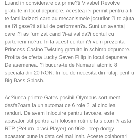
Luand in considerare ca prime?ti Vivabet Revolve
gratuite in locul depunere. Acestea i?i permit pentru a fi
te familiarizezi care au mecanismele jocurilor ?i te ajuta
sa i?i gase?ti stilul de performan?a. Sunt un avantaj
care i?i as furnizat cand ?i-ai valida?i contul cu
partenerii no?tri. In la acest contur i?i vom prezenta
Princess Casino Twisting gratuite in schimb depunere.
Profita de oferta Lucky Seven Fillip in locul depunere
De asemenea, ?i bucura-te de Numarul atomic 8
speciala din 20 RON, In loc de necesita din rulaj, pentru
Big Bass Splash.
Ac?iunea printre Gates posibil Olympus sortiment
desfa?oara la un automat ce 6 role ?i al cincilea
randuri. De avem Inlocuire pentru favoare, este
apasator util pentru a fi folosim rotirile la sloturi ?i asta
RTP (Return iarasi Player) on 96%, prep dodgy
apasator bune la data cel mai inalt. Aceste colaborari