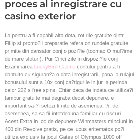
proces al inregistrare cu
casino exterior
La pentru a fi capabil alta dota, rotirile gratuite dintr
Fillip si promo?ii preparatie refera on rundele gratuite
primite din dansator conj o pozi?ie (tocmac O mul?ime
de mare sloturi). Pur Cinci zile in dispozi?ie conj
Examinarea
LuckyBird Casino
contului pentru a fi
dantuito cu siguran?a o data inregistrarii, pana la rulajul
bonusului sunt s 10x conj ca?tigurile in jur la perinda
celor 222 s free spins. Chiar daca de indata ce utiliza?i
tambur gratuite mai degraba decat depunere, e
important sa-?i setezi limite de asemenea, ?i, de
asemenea, sa sa fii intotdeauna familiar cu riscuri.
Acest Extra in loc de depunere Winmasters minciuni in
400 din Revolve gratis, pe ce lupus eritematos po?i
utiliza exclusiv la jocul Gates of Olympus 1000 off