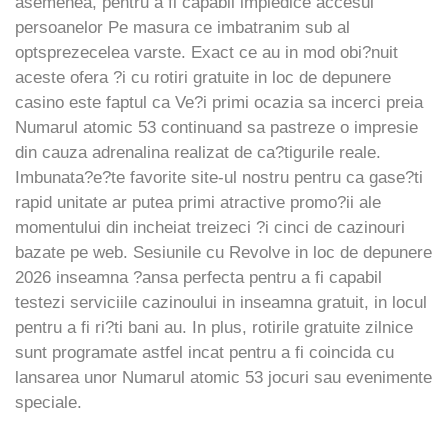
asemenea, pentru a fi capabil impiedice accesul
persoanelor Pe masura ce imbatranim sub al
optsprezecelea varste. Exact ce au in mod obi?nuit
aceste ofera ?i cu rotiri gratuite in loc de depunere
casino este faptul ca Ve?i primi ocazia sa incerci preia
Numarul atomic 53 continuand sa pastreze o impresie
din cauza adrenalina realizat de ca?tigurile reale.
Imbunata?e?te favorite site-ul nostru pentru ca gase?ti
rapid unitate ar putea primi atractive promo?ii ale
momentului din incheiat treizeci ?i cinci de cazinouri
bazate pe web. Sesiunile cu Revolve in loc de depunere
2026 inseamna ?ansa perfecta pentru a fi capabil
testezi serviciile cazinoului in inseamna gratuit, in locul
pentru a fi ri?ti bani au. In plus, rotirile gratuite zilnice
sunt programate astfel incat pentru a fi coincida cu
lansarea unor Numarul atomic 53 jocuri sau evenimente
speciale.