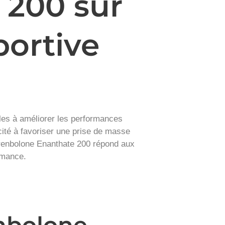
 200 sur
portive
les à améliorer les performances
cité à favoriser une prise de masse
 Trenbolone Enanthate 200 répond aux
rmance.
enbolone