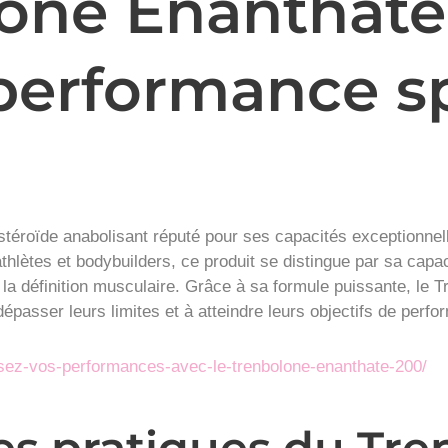
one Enanthate
performance s
stéroïde anabolisant réputé pour ses capacités exceptionnel
thlètes et bodybuilders, ce produit se distingue par sa capa
 la définition musculaire. Grâce à sa formule puissante, le
passer leurs limites et à atteindre leurs objectifs de perfo
isez-vos-performances-avec-le-trenbolone-enanthate-200/
es pratiques du Tr