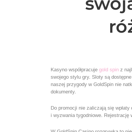
swoj
ró
Kasyno współpracuje
gold spin
z naj
swojego stylu gry. Sloty są dostęp
naszej przygody w GoldSpin nie nat
dokumenty.
Do promocji nie zaliczają się wpłaty
i wyzwania tygodniowe. Rejestrację 
W GoldSpin Casino rozgrywka to nie 