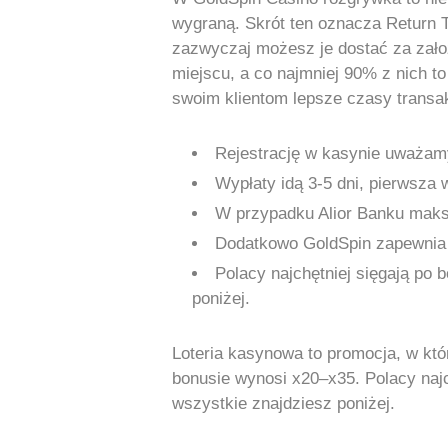
wygraną. Skrót ten oznacza Return T
zazwyczaj możesz je dostać za założ
miejscu, a co najmniej 90% z nich to
swoim klientom lepsze czasy transakcj
Rejestrację w kasynie uważamy 
Wypłaty idą 3-5 dni, pierwsza w
W przypadku Alior Banku maks
Dodatkowo GoldSpin zapewnia c
Polacy najchętniej sięgają po 
poniżej.
Loteria kasynowa to promocja, w któ
bonusie wynosi x20–x35. Polacy najch
wszystkie znajdziesz poniżej.