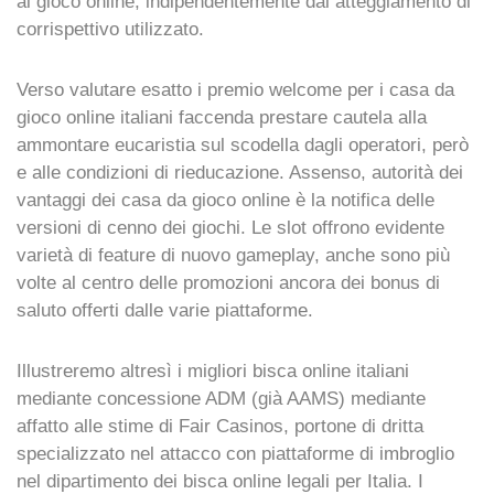
al gioco online, indipendentemente dal atteggiamento di
corrispettivo utilizzato.
Verso valutare esatto i premio welcome per i casa da
gioco online italiani faccenda prestare cautela alla
ammontare eucaristia sul scodella dagli operatori, però
e alle condizioni di rieducazione. Assenso, autorità dei
vantaggi dei casa da gioco online è la notifica delle
versioni di cenno dei giochi. Le slot offrono evidente
varietà di feature di nuovo gameplay, anche sono più
volte al centro delle promozioni ancora dei bonus di
saluto offerti dalle varie piattaforme.
Illustreremo altresì i migliori bisca online italiani
mediante concessione ADM (già AAMS) mediante
affatto alle stime di Fair Casinos, portone di dritta
specializzato nel attacco con piattaforme di imbroglio
nel dipartimento dei bisca online legali per Italia. I