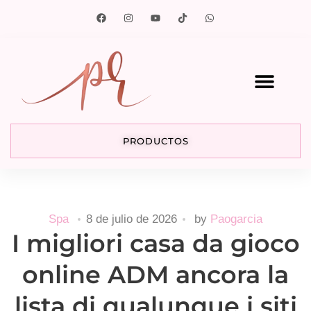
PRODUCTOS
Spa
8 de julio de 2026
by
Paogarcia
I migliori casa da gioco
online ADM ancora la
lista di qualunque i siti