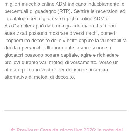
migliori mucchio online ADM indicano indubbiamente le
percentuali di guadagno (RTP). Sentire le recensioni ed
la catalogo dei migliori scompiglio online ADM di
AskGamblers può darti una grande mano. I siti non
autorizzati possono mostrare diversi rischi, come il
inopportuno deposito delle vincite oppure la vulnerabilità
dei dati personali. Ulteriormente la annotazione, i
giocatori possono posare capitale, agire e richiedere
prelievi durante vari metodi di versamento. Verso un
atleta è primario vestire per decisione un’ampia
alternativa di metodi di deposito.
Previous: Casa da gioco live 2026: la nota dei