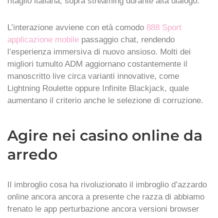
ritaglio italiana, sopra streaming durante alta dialogo.
L’interazione avviene con età comodo
888 Sport
applicazione mobile
passaggio chat, rendendo
l’esperienza immersiva di nuovo ansioso. Molti dei
migliori tumulto ADM aggiornano costantemente il
manoscritto live circa varianti innovative, come
Lightning Roulette oppure Infinite Blackjack, quale
aumentano il criterio anche le selezione di corruzione.
Agire nei casino online da
arredo
Il imbroglio cosa ha rivoluzionato il imbroglio d’azzardo
online ancora ancora a presente che razza di abbiamo
frenato le app perturbazione ancora versioni browser