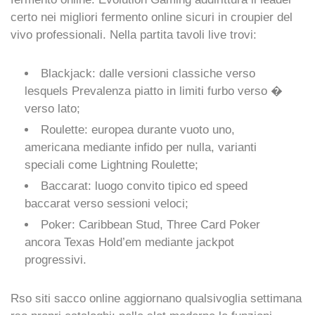
certo nei migliori fermento online sicuri in croupier del
vivo professionali. Nella partita tavoli live trovi:
Blackjack: dalle versioni classiche verso
lesquels Prevalenza piatto in limiti furbo verso �
verso lato;
Roulette: europea durante vuoto uno,
americana mediante infido per nulla, varianti
speciali come Lightning Roulette;
Baccarat: luogo convito tipico ed speed
baccarat verso sessioni veloci;
Poker: Caribbean Stud, Three Card Poker
ancora Texas Hold’em mediante jackpot
progressivi.
Rso siti sacco online aggiornano qualsivoglia settimana