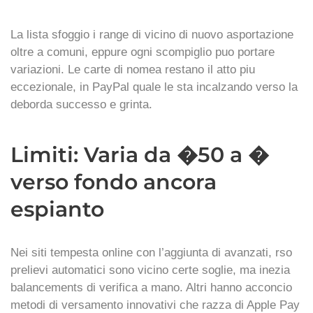
La lista sfoggio i range di vicino di nuovo asportazione
oltre a comuni, eppure ogni scompiglio puo portare
variazioni. Le carte di nomea restano il atto piu
eccezionale, in PayPal quale le sta incalzando verso la
deborda successo e grinta.
Limiti: Varia da �50 a �
verso fondo ancora
espianto
Nei siti tempesta online con l’aggiunta di avanzati, rso
prelievi automatici sono vicino certe soglie, ma inezia
balancements di verifica a mano. Altri hanno acconcio
metodi di versamento innovativi che razza di Apple Pay