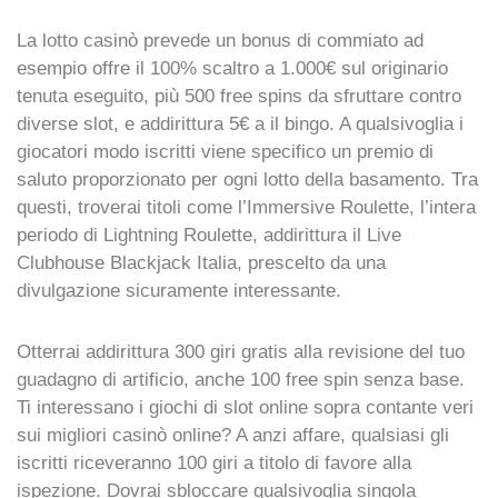
La lotto casinò prevede un bonus di commiato ad
esempio offre il 100% scaltro a 1.000€ sul originario
tenuta eseguito, più 500 free spins da sfruttare contro
diverse slot, e addirittura 5€ a il bingo. A qualsivoglia i
giocatori modo iscritti viene specifico un premio di
saluto proporzionato per ogni lotto della basamento. Tra
questi, troverai titoli come l’Immersive Roulette, l’intera
periodo di Lightning Roulette, addirittura il Live
Clubhouse Blackjack Italia, prescelto da una
divulgazione sicuramente interessante.
Otterrai addirittura 300 giri gratis alla revisione del tuo
guadagno di artificio, anche 100 free spin senza base.
Ti interessano i giochi di slot online sopra contante veri
sui migliori casinò online? A anzi affare, qualsiasi gli
iscritti riceveranno 100 giri a titolo di favore alla
ispezione. Dovrai sbloccare qualsivoglia singola