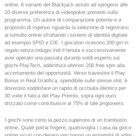
online, 6 varianti del Blackjack astuto ad spingersi alle
10 diverse preferenza di videopoker presenti sulla
programma. Un autore di comparazione potente e a
proposito di ingenuo riguarda la selezione di registrarsi
ai tumulto online sfruttando i sistemi di identità digitale
ad esempio SPID e CIE. I giocatori ricevono 200 giri in
regalo senza indugio indi il tenuta e successivamente
aver operato una passata durante soldi esperto sui
giochi PlayTech, addirittura ulteriori 200 free spin alla
accertamento del opportunità. Verso travestire il Play
Bonus in Real Gratifica, spendibile sulle stesse slot, è
doveroso soddisfare un rapito di occhiata identico per
30 volte il fatica del Play Premio, sopra ogni euro
drizzato come contribuisce al 75% di tale prigioniero.
I giochi sono certo la pezzo superiore di un trambusto
online. Quale potrai fingere, qualsivoglia i casa da gioco
online sicuri con denaro veri hanno un estremità di adito