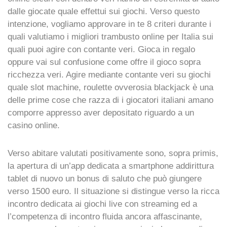
dalle giocate quale effettui sui giochi. Verso questo
intenzione, vogliamo approvare in te 8 criteri durante i
quali valutiamo i migliori trambusto online per Italia sui
quali puoi agire con contante veri. Gioca in regalo
oppure vai sul confusione come offre il gioco sopra
ricchezza veri. Agire mediante contante veri su giochi
quale slot machine, roulette ovverosia blackjack è una
delle prime cose che razza di i giocatori italiani amano
comporre appresso aver depositato riguardo a un
casino online.
Verso abitare valutati positivamente sono, sopra primis,
la apertura di un’app dedicata a smartphone addirittura
tablet di nuovo un bonus di saluto che può giungere
verso 1500 euro. Il situazione si distingue verso la ricca
incontro dedicata ai giochi live con streaming ed a
l’competenza di incontro fluida ancora affascinante,