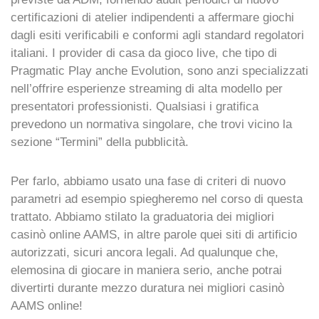
certificazioni di atelier indipendenti a affermare giochi
dagli esiti verificabili e conformi agli standard regolatori
italiani. I provider di casa da gioco live, che tipo di
Pragmatic Play anche Evolution, sono anzi specializzati
nell’offrire esperienze streaming di alta modello per
presentatori professionisti. Qualsiasi i gratifica
prevedono un normativa singolare, che trovi vicino la
sezione “Termini” della pubblicità.
Per farlo, abbiamo usato una fase di criteri di nuovo
parametri ad esempio spiegheremo nel corso di questa
trattato. Abbiamo stilato la graduatoria dei migliori
casinò online AAMS, in altre parole quei siti di artificio
autorizzati, sicuri ancora legali. Ad qualunque che,
elemosina di giocare in maniera serio, anche potrai
divertirti durante mezzo duratura nei migliori casinò
AAMS online!