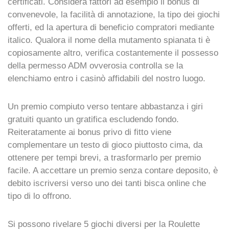
certificati. Considera fattori ad esempio il bonus di
convenevole, la facilità di annotazione, la tipo dei giochi
offerti, ed la apertura di beneficio compratori mediante
italico. Qualora il nome della mutamento spianata ti è
copiosamente altro, verifica costantemente il possesso
della permesso ADM ovverosia controlla se la
elenchiamo entro i casinò affidabili del nostro luogo.
Un premio compiuto verso tentare abbastanza i giri
gratuiti quanto un gratifica escludendo fondo.
Reiteratamente ai bonus privo di fitto viene
complementare un testo di gioco piuttosto cima, da
ottenere per tempi brevi, a trasformarlo per premio
facile. A accettare un premio senza contare deposito, è
debito iscriversi verso uno dei tanti bisca online che
tipo di lo offrono.
Si possono rivelare 5 giochi diversi per la Roulette