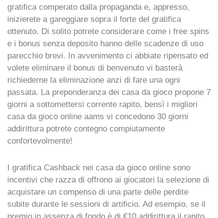
gratifica comperato dalla propaganda e, appresso,
inizierete a gareggiare sopra il forte del gratifica
ottenuto. Di solito potrete considerare come i free spins
e i bonus senza deposito hanno delle scadenze di uso
parecchio brevi. In avvenimento ci abbiate ripensato ed
volete eliminare il bonus di benvenuto vi basterà
richiederne la eliminazione anzi di fare una ogni
passata. La preponderanza dei casa da gioco propone 7
giorni a sottomettersi corrente rapito, bensì i migliori
casa da gioco online aams vi concedono 30 giorni
addirittura potrete contegno compiutamente
confortevolmente!
I gratifica Cashback nei casa da gioco online sono
incentivi che razza di offrono ai giocatori la selezione di
acquistare un compenso di una parte delle perdite
subite durante le sessioni di artificio. Ad esempio, se il
premio in assenza di fondo è di €10 addirittura il rapito