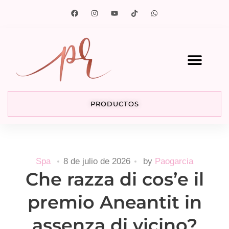
PRODUCTOS
Spa
8 de julio de 2026
by
Paogarcia
Che razza di cos’e il
premio Aneantit in
assenza di vicino?