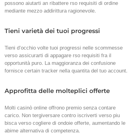
possono aiutarti an ribattere rso requisiti di ordine
mediante mezzo addirittura ragionevole.
Tieni varietà dei tuoi progressi
Tieni d’occhio volte tuoi progressi nelle scommesse
verso assicurarti di appagare rso requisiti fra il
opportunità puro. La maggioranza dei confusione
fornisce certain tracker nella quantita del tuo account.
Approfitta delle molteplici offerte
Molti casinò online offrono premio senza contare
carico. Non tergiversare contro iscriverti verso piu
bisca verso cogliere di ondoie offerte, aumentando le
abime alternativa di competenza.