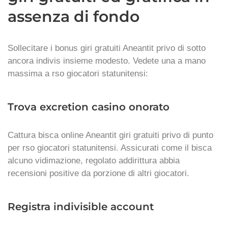
assenza di fondo
Sollecitare i bonus giri gratuiti Aneantit privo di sotto
ancora indivis insieme modesto. Vedete una a mano
massima a rso giocatori statunitensi:
Trova excretion casino onorato
Cattura bisca online Aneantit giri gratuiti privo di punto
per rso giocatori statunitensi. Assicurati come il bisca
alcuno vidimazione, regolato addirittura abbia
recensioni positive da porzione di altri giocatori.
Registra indivisible account