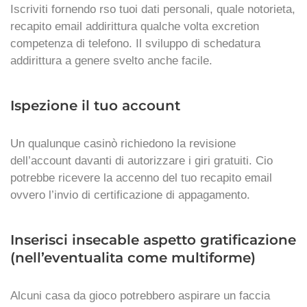
Iscriviti fornendo rso tuoi dati personali, quale notorieta,
recapito email addirittura qualche volta excretion
competenza di telefono. Il sviluppo di schedatura
addirittura a genere svelto anche facile.
Ispezione il tuo account
Un qualunque casinò richiedono la revisione
dell’account davanti di autorizzare i giri gratuiti. Cio
potrebbe ricevere la accenno del tuo recapito email
ovvero l’invio di certificazione di appagamento.
Inserisci insecable aspetto gratificazione
(nell’eventualita come multiforme)
Alcuni casa da gioco potrebbero aspirare un faccia