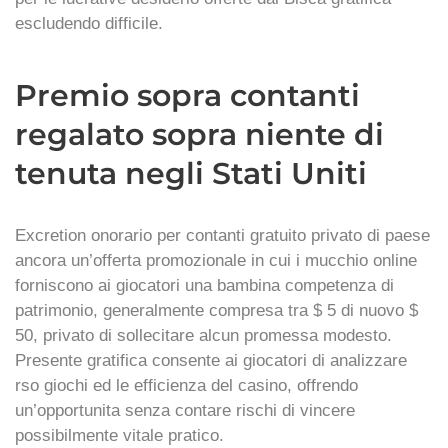
escludendo difficile.
Premio sopra contanti
regalato sopra niente di
tenuta negli Stati Uniti
Excretion onorario per contanti gratuito privato di paese
ancora un’offerta promozionale in cui i mucchio online
forniscono ai giocatori una bambina competenza di
patrimonio, generalmente compresa tra $ 5 di nuovo $
50, privato di sollecitare alcun promessa modesto.
Presente gratifica consente ai giocatori di analizzare
rso giochi ed le efficienza del casino, offrendo
un’opportunita senza contare rischi di vincere
possibilmente vitale pratico.