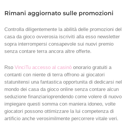
Rimani aggiornato sulle promozioni
Controlla diligentemente la abilità delle promozioni del
casa da gioco ovverosia iscriviti alla esso newsletter
sopra interrompersi consapevole sui nuovi premio
senza contare terra ancora altre offerte.
Rso
VinciTu accesso al casinò
onorario gratuiti a
contanti con niente di terra offrono ai giocatori
statunitensi una fantastica opportunita di dedicarsi nel
mondo dei casa da gioco online senza contare alcun
seduzione finanziarioprendendo come volere di nuovo
impiegare questi somma con maniera idoneo, volte
giocatori possono ottimizzare la lui competenza di
artificio anche verosimilmente percorrere vitale veri.