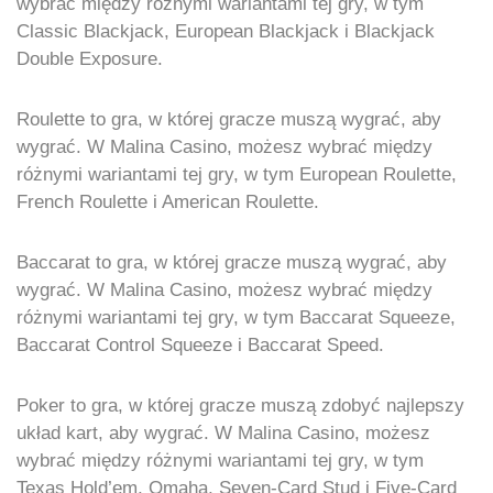
wybrać między różnymi wariantami tej gry, w tym
Classic Blackjack, European Blackjack i Blackjack
Double Exposure.
Roulette to gra, w której gracze muszą wygrać, aby
wygrać. W Malina Casino, możesz wybrać między
różnymi wariantami tej gry, w tym European Roulette,
French Roulette i American Roulette.
Baccarat to gra, w której gracze muszą wygrać, aby
wygrać. W Malina Casino, możesz wybrać między
różnymi wariantami tej gry, w tym Baccarat Squeeze,
Baccarat Control Squeeze i Baccarat Speed.
Poker to gra, w której gracze muszą zdobyć najlepszy
układ kart, aby wygrać. W Malina Casino, możesz
wybrać między różnymi wariantami tej gry, w tym
Texas Hold’em, Omaha, Seven-Card Stud i Five-Card