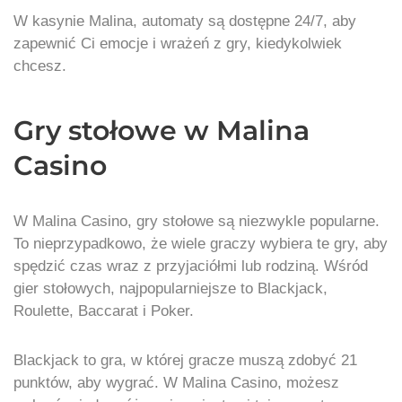
W kasynie Malina, automaty są dostępne 24/7, aby
zapewnić Ci emocje i wrażeń z gry, kiedykolwiek
chcesz.
Gry stołowe w Malina
Casino
W Malina Casino, gry stołowe są niezwykle popularne.
To nieprzypadkowo, że wiele graczy wybiera te gry, aby
spędzić czas wraz z przyjaciółmi lub rodziną. Wśród
gier stołowych, najpopularniejsze to Blackjack,
Roulette, Baccarat i Poker.
Blackjack to gra, w której gracze muszą zdobyć 21
punktów, aby wygrać. W Malina Casino, możesz