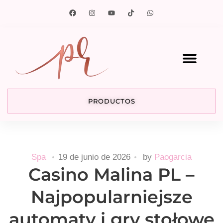
PRODUCTOS
Spa
19 de junio de 2026
by
Paogarcia
Casino Malina PL –
Najpopularniejsze
automaty i gry stołowe