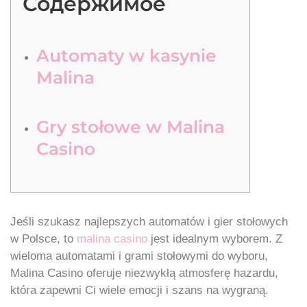
Содержимое
Automaty w kasynie
Malina
Gry stołowe w Malina
Casino
Jeśli szukasz najlepszych automatów i gier stołowych
w Polsce, to
malina casino
jest idealnym wyborem. Z
wieloma automatami i grami stołowymi do wyboru,
Malina Casino oferuje niezwykłą atmosferę hazardu,
która zapewni Ci wiele emocji i szans na wygraną.