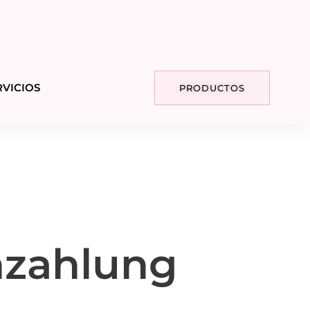
RVICIOS
PRODUCTOS
nzahlung