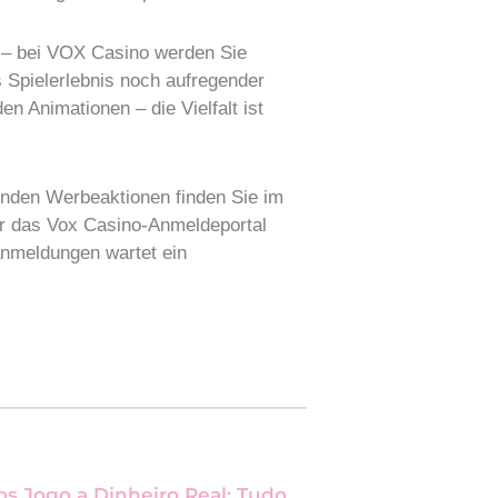
n – bei VOX Casino werden Sie
as Spielerlebnis noch aufregender
 Animationen – die Vielfalt ist
enden Werbeaktionen finden Sie im
r das Vox Casino-Anmeldeportal
nmeldungen wartet ein
Next: Roleta Limites Baixos Jogo a Dinheiro Real: Tudo o que Precisa Saber