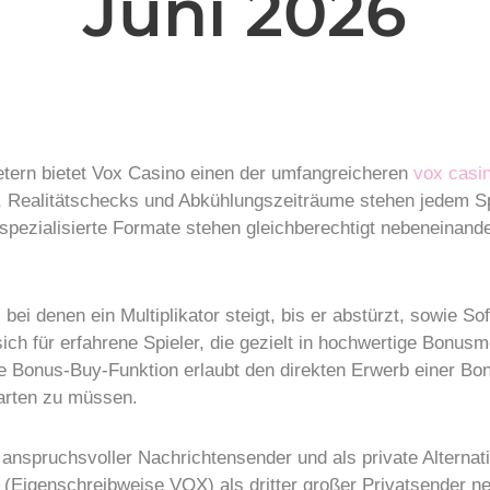
Juni 2026
ietern bietet Vox Casino einen der umfangreicheren
vox casi
, Realitätschecks und Abkühlungszeiträume stehen jedem Spi
spezialisierte Formate stehen gleichberechtigt nebeneinande
ei denen ein Multiplikator steigt, bis er abstürzt, sowie Sof
sich für erfahrene Spieler, die gezielt in hochwertige Bonus
e Bonus-Buy-Funktion erlaubt den direkten Erwerb einer Bo
arten zu müssen.
 anspruchsvoller Nachrichtensender und als private Alterna
(Eigenschreibweise VOX) als dritter großer Privatsender n