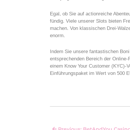
Egal, ob Sie auf actionreiche Abent
fündig. Viele unserer Slots bieten Fr
machen. Von klassischen Drei-Walzen
enorm.
Indem Sie unsere fantastischen Bon
entsprechenden Bereich der Online-
einem Know Your Customer (KYC)-Ver
Einführungspaket im Wert von 500 
Previous: BetAndYou Casino: Emoções Rápidas e