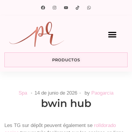
PRODUCTOS
Spa
14 de junio de 2026
by
Paogarcia
bwin hub
Les TG sur dépôt peuvent également se
rolldorado