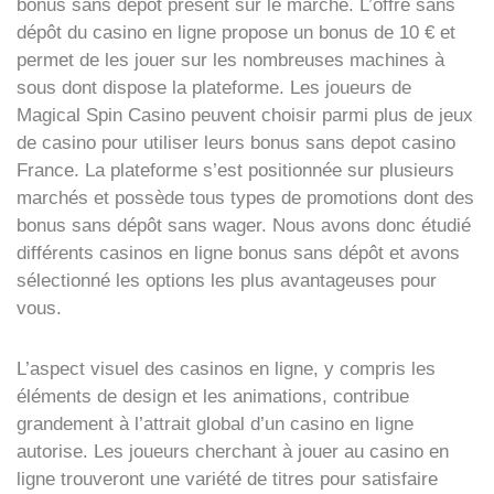
bonus sans dépôt présent sur le marché. L’offre sans
dépôt du casino en ligne propose un bonus de 10 € et
permet de les jouer sur les nombreuses machines à
sous dont dispose la plateforme. Les joueurs de
Magical Spin Casino peuvent choisir parmi plus de jeux
de casino pour utiliser leurs bonus sans depot casino
France. La plateforme s’est positionnée sur plusieurs
marchés et possède tous types de promotions dont des
bonus sans dépôt sans wager. Nous avons donc étudié
différents casinos en ligne bonus sans dépôt et avons
sélectionné les options les plus avantageuses pour
vous.
L’aspect visuel des casinos en ligne, y compris les
éléments de design et les animations, contribue
grandement à l’attrait global d’un casino en ligne
autorise. Les joueurs cherchant à jouer au casino en
ligne trouveront une variété de titres pour satisfaire