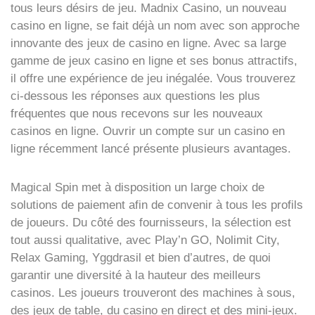
tous leurs désirs de jeu. Madnix Casino, un nouveau
casino en ligne, se fait déjà un nom avec son approche
innovante des jeux de casino en ligne. Avec sa large
gamme de jeux casino en ligne et ses bonus attractifs,
il offre une expérience de jeu inégalée. Vous trouverez
ci-dessous les réponses aux questions les plus
fréquentes que nous recevons sur les nouveaux
casinos en ligne. Ouvrir un compte sur un casino en
ligne récemment lancé présente plusieurs avantages.
Magical Spin met à disposition un large choix de
solutions de paiement afin de convenir à tous les profils
de joueurs. Du côté des fournisseurs, la sélection est
tout aussi qualitative, avec Play’n GO, Nolimit City,
Relax Gaming, Yggdrasil et bien d’autres, de quoi
garantir une diversité à la hauteur des meilleurs
casinos. Les joueurs trouveront des machines à sous,
des jeux de table, du casino en direct et des mini-jeux.