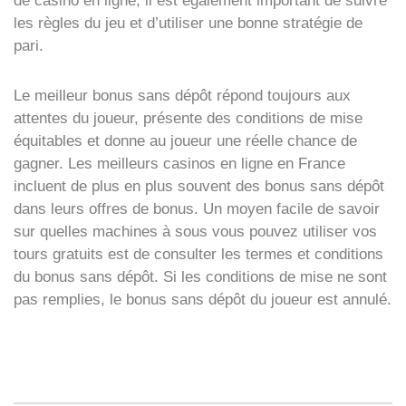
de casino en ligne, il est également important de suivre
les règles du jeu et d’utiliser une bonne stratégie de
pari.
Le meilleur bonus sans dépôt répond toujours aux
attentes du joueur, présente des conditions de mise
équitables et donne au joueur une réelle chance de
gagner. Les meilleurs casinos en ligne en France
incluent de plus en plus souvent des bonus sans dépôt
dans leurs offres de bonus. Un moyen facile de savoir
sur quelles machines à sous vous pouvez utiliser vos
tours gratuits est de consulter les termes et conditions
du bonus sans dépôt. Si les conditions de mise ne sont
pas remplies, le bonus sans dépôt du joueur est annulé.