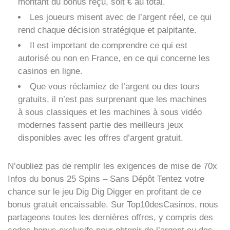
montant du bonus reçu, soit € au total.
Les joueurs misent avec de l’argent réel, ce qui
rend chaque décision stratégique et palpitante.
Il est important de comprendre ce qui est
autorisé ou non en France, en ce qui concerne les
casinos en ligne.
Que vous réclamiez de l’argent ou des tours
gratuits, il n’est pas surprenant que les machines
à sous classiques et les machines à sous vidéo
modernes fassent partie des meilleurs jeux
disponibles avec les offres d’argent gratuit.
N’oubliez pas de remplir les exigences de mise de 70x
Infos du bonus 25 Spins – Sans Dépôt Tentez votre
chance sur le jeu Dig Dig Digger en profitant de ce
bonus gratuit encaissable. Sur Top10desCasinos, nous
partageons toutes les dernières offres, y compris des