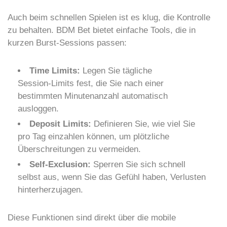
Auch beim schnellen Spielen ist es klug, die Kontrolle
zu behalten. BDM Bet bietet einfache Tools, die in
kurzen Burst‑Sessions passen:
Time Limits:
Legen Sie tägliche
Session‑Limits fest, die Sie nach einer
bestimmten Minutenanzahl automatisch
ausloggen.
Deposit Limits:
Definieren Sie, wie viel Sie
pro Tag einzahlen können, um plötzliche
Überschreitungen zu vermeiden.
Self‑Exclusion:
Sperren Sie sich schnell
selbst aus, wenn Sie das Gefühl haben, Verlusten
hinterherzujagen.
Diese Funktionen sind direkt über die mobile