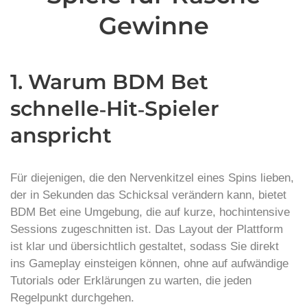
Gewinne
1. Warum BDM Bet
schnelle‑Hit‑Spieler
anspricht
Für diejenigen, die den Nervenkitzel eines Spins lieben,
der in Sekunden das Schicksal verändern kann, bietet
BDM Bet eine Umgebung, die auf kurze, hochintensive
Sessions zugeschnitten ist. Das Layout der Plattform
ist klar und übersichtlich gestaltet, sodass Sie direkt
ins Gameplay einsteigen können, ohne auf aufwändige
Tutorials oder Erklärungen zu warten, die jeden
Regelpunkt durchgehen.