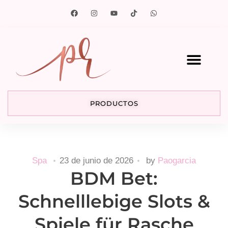
PRODUCTOS
Spa
23 de junio de 2026
by
Paogarcia
BDM Bet:
Schnelllebige Slots &
Spiele für Rasche