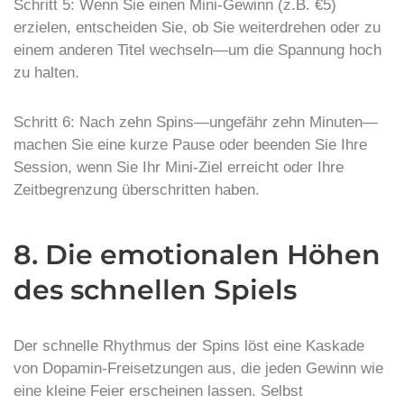
Schritt 5: Wenn Sie einen Mini‑Gewinn (z.B. €5)
erzielen, entscheiden Sie, ob Sie weiterdrehen oder zu
einem anderen Titel wechseln—um die Spannung hoch
zu halten.
Schritt 6: Nach zehn Spins—ungefähr zehn Minuten—
machen Sie eine kurze Pause oder beenden Sie Ihre
Session, wenn Sie Ihr Mini‑Ziel erreicht oder Ihre
Zeitbegrenzung überschritten haben.
8. Die emotionalen Höhen
des schnellen Spiels
Der schnelle Rhythmus der Spins löst eine Kaskade
von Dopamin‑Freisetzungen aus, die jeden Gewinn wie
eine kleine Feier erscheinen lassen. Selbst