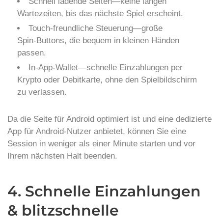
Schnell ladende Seiten—keine langen
Wartezeiten, bis das nächste Spiel erscheint.
Touch‑freundliche Steuerung—große
Spin‑Buttons, die bequem in kleinen Händen
passen.
In‑App‑Wallet—schnelle Einzahlungen per
Krypto oder Debitkarte, ohne den Spielbildschirm
zu verlassen.
Da die Seite für Android optimiert ist und eine dedizierte
App für Android‑Nutzer anbietet, können Sie eine
Session in weniger als einer Minute starten und vor
Ihrem nächsten Halt beenden.
4. Schnelle Einzahlungen
& blitzschnelle