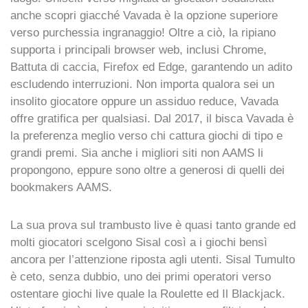
anche scopri giacché Vavada è la opzione superiore
verso purchessia ingranaggio! Oltre a ciò, la ripiano
supporta i principali browser web, inclusi Chrome,
Battuta di caccia, Firefox ed Edge, garantendo un adito
escludendo interruzioni. Non importa qualora sei un
insolito giocatore oppure un assiduo reduce, Vavada
offre gratifica per qualsiasi. Dal 2017, il bisca Vavada è
la preferenza meglio verso chi cattura giochi di tipo e
grandi premi. Sia anche i migliori siti non AAMS li
propongono, eppure sono oltre a generosi di quelli dei
bookmakers AAMS.
La sua prova sul trambusto live è quasi tanto grande ed
molti giocatori scelgono Sisal così a i giochi bensì
ancora per l’attenzione riposta agli utenti. Sisal Tumulto
è ceto, senza dubbio, uno dei primi operatori verso
ostentare giochi live quale la Roulette ed Il Blackjack.