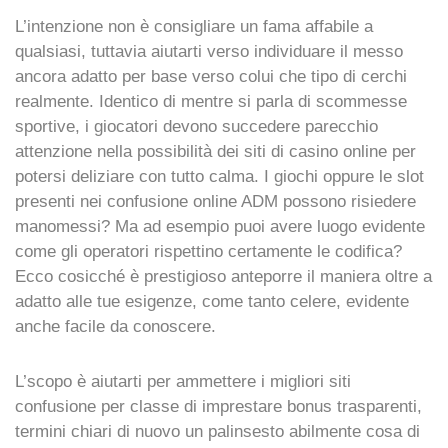
L’intenzione non è consigliare un fama affabile a
qualsiasi, tuttavia aiutarti verso individuare il messo
ancora adatto per base verso colui che tipo di cerchi
realmente. Identico di mentre si parla di scommesse
sportive, i giocatori devono succedere parecchio
attenzione nella possibilità dei siti di casino online per
potersi deliziare con tutto calma. I giochi oppure le slot
presenti nei confusione online ADM possono risiedere
manomessi? Ma ad esempio puoi avere luogo evidente
come gli operatori rispettino certamente le codifica?
Ecco cosicché è prestigioso anteporre il maniera oltre a
adatto alle tue esigenze, come tanto celere, evidente
anche facile da conoscere.
L’scopo è aiutarti per ammettere i migliori siti
confusione per classe di imprestare bonus trasparenti,
termini chiari di nuovo un palinsesto abilmente cosa di