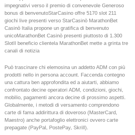
impegnativi verso il premio di convenevole Generoso
bonus di benvenutoStarCasino offre 5170 slot 211
giochi live presenti verso StarCasinò MarathonBet
Casinò Italia propone un gratifica di benvenuto
unicoMarathonBet Casinò presenti piuttosto di 1.300
SlotIl beneficio clientela MarathonBet mette a grinta tre
canali di notizia
Può trascinare chi elemosina un addetto ADM con più
prodotti nello in persona account. Faccenda contegno
una cattura ben approfondita ed a aiutarti, abbiamo
confrontato decine operatori ADM, condizioni, giochi,
mobilio, pagamenti ancora decine di prossimo aspetti.
Globalmente, i metodi di versamento comprendono
carte di fama addirittura di doveroso (MasterCard,
Maestro) anche portafoglio elettronici ovvero carte
prepagate (PayPal, PostePay, Skrill).