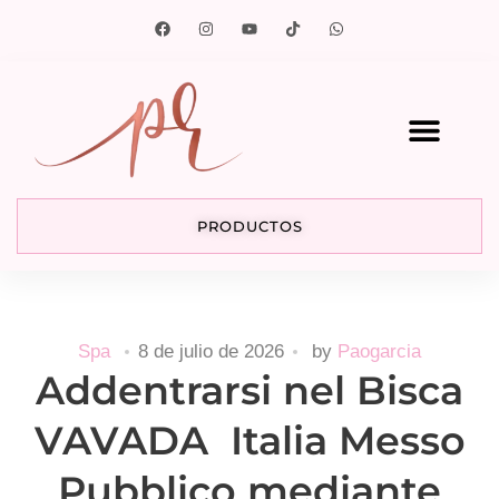
PRODUCTOS
Spa
8 de julio de 2026
by
Paogarcia
Addentrarsi nel Bisca
VAVADA ️ Italia Messo
Pubblico mediante