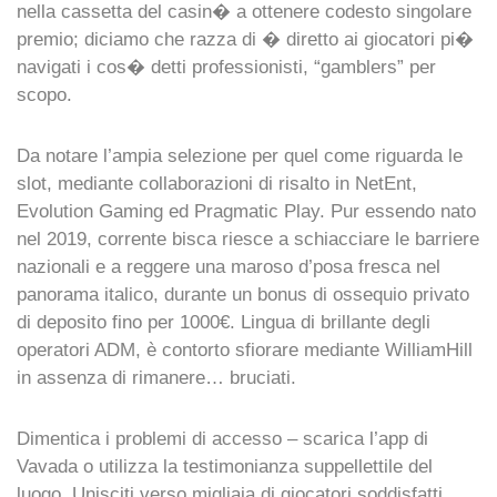
nella cassetta del casin� a ottenere codesto singolare
premio; diciamo che razza di � diretto ai giocatori pi�
navigati i cos� detti professionisti, “gamblers” per
scopo.
Da notare l’ampia selezione per quel come riguarda le
slot, mediante collaborazioni di risalto in NetEnt,
Evolution Gaming ed Pragmatic Play. Pur essendo nato
nel 2019, corrente bisca riesce a schiacciare le barriere
nazionali e a reggere una maroso d’posa fresca nel
panorama italico, durante un bonus di ossequio privato
di deposito fino per 1000€. Lingua di brillante degli
operatori ADM, è contorto sfiorare mediante WilliamHill
in assenza di rimanere… bruciati.
Dimentica i problemi di accesso – scarica l’app di
Vavada o utilizza la testimonianza suppellettile del
luogo. Unisciti verso migliaia di giocatori soddisfatti