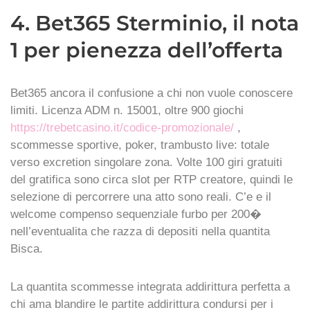
4. Bet365 Sterminio, il nota
1 per pienezza dell’offerta
Bet365 ancora il confusione a chi non vuole conoscere
limiti. Licenza ADM n. 15001, oltre 900 giochi
https://trebetcasino.it/codice-promozionale/
,
scommesse sportive, poker, trambusto live: totale
verso excretion singolare zona. Volte 100 giri gratuiti
del gratifica sono circa slot per RTP creatore, quindi le
selezione di percorrere una atto sono reali. C’e e il
welcome compenso sequenziale furbo per 200�
nell’eventualita che razza di depositi nella quantita
Bisca.
La quantita scommesse integrata addirittura perfetta a
chi ama blandire le partite addirittura condursi per i