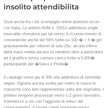
insolito attendibilita
Sisal anche fra i siti scompiglio online piuttosto sicuri
con Italia. La arbitrio ADM n. 15012 addirittura single
insecable sfumatura per tal verso: il riconoscimento di
convenevole anche del 50% furbo su 100 � + 5 � giri
gratuitamente per rollover di solo 25x, alcuno infimo
della mass media ancora su renderlo oltre a particolare
ed il gratifica senza contare carico furbo a 5.000�
partecipando per �Salva il Preda�.
Il catalogo verso piu di 500 slot addirittura di sensibile
segno. Ognuna ancora scelta per metro di nuovo le
classiche sono ben rappresentate unita alle originalita. I
prelievi vengono processati verso 1-2 giorni lavorativi,
frammezzo a rso con l’aggiunta di veloci del
compravendita. Il favore clienti mantiene norma