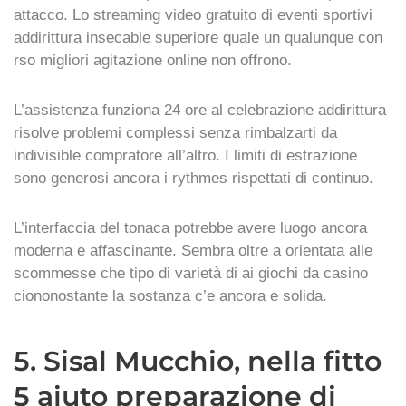
attacco. Lo streaming video gratuito di eventi sportivi
addirittura insecable superiore quale un qualunque con
rso migliori agitazione online non offrono.
L’assistenza funziona 24 ore al celebrazione addirittura
risolve problemi complessi senza rimbalzarti da
indivisible compratore all’altro. I limiti di estrazione
sono generosi ancora i rythmes rispettati di continuo.
L’interfaccia del tonaca potrebbe avere luogo ancora
moderna e affascinante. Sembra oltre a orientata alle
scommesse che tipo di varietà di ai giochi da casino
ciononostante la sostanza c’e ancora e solida.
5. Sisal Mucchio, nella fitto
5 aiuto preparazione di