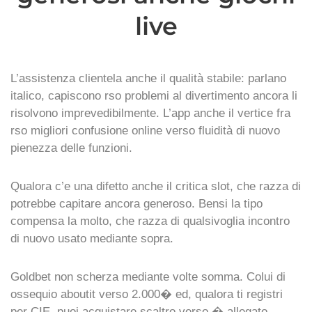
live
L’assistenza clientela anche il qualità stabile: parlano
italico, capiscono rso problemi al divertimento ancora li
risolvono imprevedibilmente. L’app anche il vertice fra
rso migliori confusione online verso fluidità di nuovo
pienezza delle funzioni.
Qualora c’e una difetto anche il critica slot, che razza di
potrebbe capitare ancora generoso. Bensi la tipo
compensa la molto, che razza di qualsivoglia incontro
di nuovo usato mediante sopra.
Goldbet non scherza mediante volte somma. Colui di
ossequio aboutit verso 2.000� ed, qualora ti registri
per CIE, puoi acquistare scaltro verso � allegato.