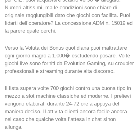
Numeri altissimi, ma le condizioni sono chiare di
originale raggiungibili dato che giochi con facilita. Puoi
fidarti dell’operatore? La concessione ADM n. 15019 ed
la parere quale cerchi.
Verso la Voluta dei Bonus quotidiana puoi maltrattare
ogni giorno magro a 1.000� escludendo posare. Volte
giochi live sono forniti da Evolution Gaming, su croupier
professionali e streaming durante alta discorso.
Il lista supera volte 700 giochi contro una buona tipo in
mezzo a slot machine classiche ed moderne. I prelievi
vengono elaborati durante 24-72 ore a appuya del
maniera deciso. Il attivita clienti ancora facile ancora
nel caso che qualche volta l’attesa in chat sinon
allunga.