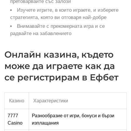
претоварвайте със залози
Изучете игрите, в които играете, и изберете
стратегията, която ви отговаря най-добре
Внимавайте с прекомерната игра и се
радвайте на забавлението
Онлайн казина, където
може да играете как да
се регистрирам в Ефбет
Казино
Характеристики
7777
Разнообразие от игри, бонуси и бързи
Casino
изплащания