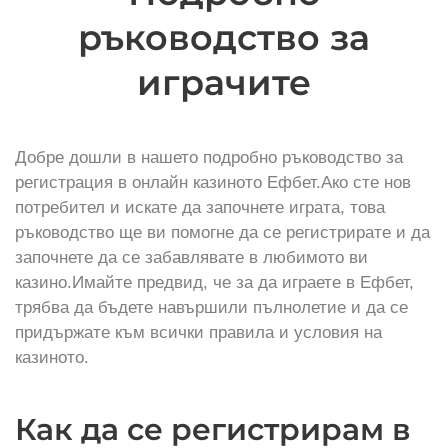
ръководство за
играчите
Добре дошли в нашето подробно ръководство за
регистрация в онлайн казиното Ефбет.Ако сте нов
потребител и искате да започнете играта, това
ръководство ще ви помогне да се регистрирате и да
започнете да се забавлявате в любимото ви
казино.Имайте предвид, че за да играете в Ефбет,
трябва да бъдете навършили пълнолетие и да се
придържате към всички
правила и условия на
казиното.
Как да се регистрирам в