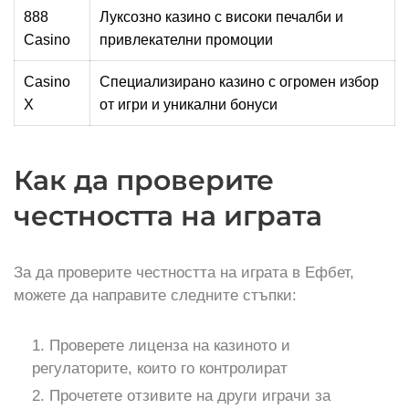
888
Луксозно казино с високи печалби и
Casino
привлекателни промоции
Casino
Специализирано казино с огромен избор
X
от игри и уникални бонуси
Как да проверите
честността на играта
За да проверите честността на играта в Ефбет,
можете да направите следните стъпки:
Проверете лиценза на казиното и
регулаторите, които го контролират
Прочетете отзивите на други играчи за