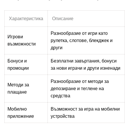
Характеристика
Описание
Разнообразие от игри като
Игрови
рулетка, слотове, блекджек и
възможности
други
Бонуси и
Безплатни завъртания, бонуси
промоции
за нови играчи и други изненади
Разнообразие от методи за
Методи за
депозиране и теглене на
плащане
средства
Мобилно
Възможност за игра на мобилни
приложение
устройства