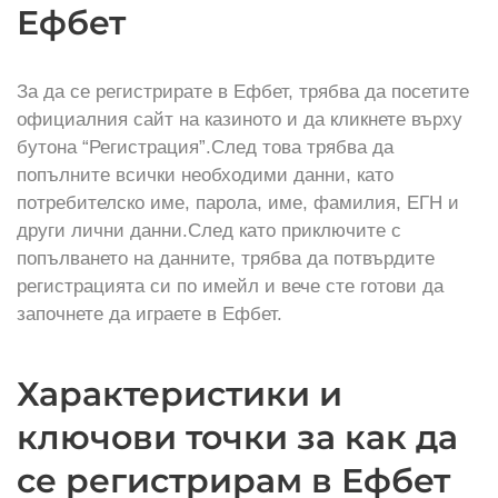
Ефбет
За да се регистрирате в Ефбет, трябва да посетите
официалния сайт на казиното и да кликнете върху
бутона “Регистрация”.След това трябва да
попълните всички необходими данни, като
потребителско име, парола, име, фамилия, ЕГН и
други лични данни.След като приключите с
попълването на данните, трябва да потвърдите
регистрацията си по имейл и вече сте готови да
започнете да играете в Ефбет.
Характеристики и
ключови точки за как да
се регистрирам в Ефбет