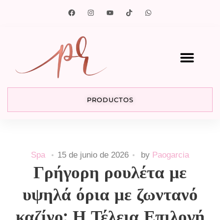
PRODUCTOS
Spa
15 de junio de 2026
by
Paogarcia
Γρήγορη ρουλέτα με
υψηλά όρια με ζωντανό
καζίνο: Η Τέλεια Επιλογή