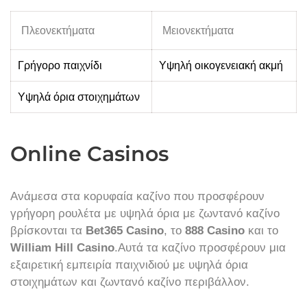
Πλεονεκτήματα
Μειονεκτήματα
Γρήγορο παιχνίδι
Υψηλή οικογενειακή ακμή
Υψηλά όρια στοιχημάτων
Online Casinos
Ανάμεσα στα κορυφαία καζίνο που προσφέρουν
γρήγορη ρουλέτα με υψηλά όρια με ζωντανό καζίνο
βρίσκονται τα
Bet365 Casino
, το
888 Casino
και το
William Hill Casino
.Αυτά τα καζίνο προσφέρουν μια
εξαιρετική εμπειρία παιχνιδιού με υψηλά όρια
στοιχημάτων και ζωντανό καζίνο περιβάλλον.