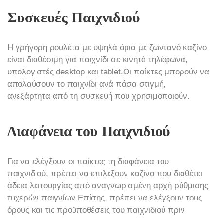
Συσκευές Παιχνιδιού
Η γρήγορη ρουλέτα με υψηλά όρια με ζωντανό καζίνο
είναι διαθέσιμη για παιχνίδι σε κινητά τηλέφωνα,
υπολογιστές desktop και tablet.Οι παίκτες μπορούν να
απολαύσουν το παιχνίδι ανά πάσα στιγμή,
ανεξάρτητα από τη συσκευή που χρησιμοποιούν.
Διαφάνεια του Παιχνιδιού
Για να ελέγξουν οι παίκτες τη διαφάνεια του
παιχνιδιού, πρέπει να επιλέξουν καζίνο που διαθέτει
άδεια λειτουργίας από αναγνωρισμένη αρχή ρύθμισης
τυχερών παιγνίων.Επίσης, πρέπει να ελέγξουν τους
όρους και τις προϋποθέσεις του παιχνιδιού πριν