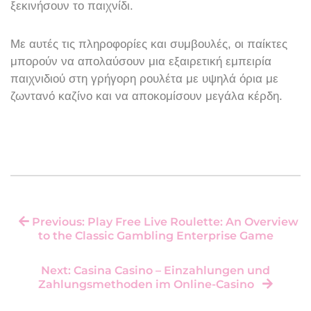
ξεκινήσουν το παιχνίδι.
Με αυτές τις πληροφορίες και συμβουλές, οι παίκτες
μπορούν να απολαύσουν μια εξαιρετική εμπειρία
παιχνιδιού στη γρήγορη ρουλέτα με υψηλά όρια με
ζωντανό καζίνο και να αποκομίσουν μεγάλα κέρδη.
Previous: Play Free Live Roulette: An Overview
to the Classic Gambling Enterprise Game
Next: Casina Casino – Einzahlungen und
Zahlungsmethoden im Online-Casino